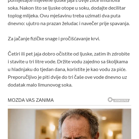
soka. Nakon što se ljuske otope u soku, dodajte decilitar
toplog mlijeka. Ovu mješavinu treba uzimati dva puta
dnevno: ujutro na prazan želudac i navečer prije spavanja.
Za jačanje fizičke snage i pročišćavanje krvi.
Četiri ili pet jaja dobro očistite od ljuske, zatim ih zdrobite
i stavite u tri litre vode. Držite vodu zajedno sa školjkama
u hladnjaku do tjedan dana, koristite je kao vodu za piće.
Preporučljivo je piti dvije do tri čaše ove vode dnevno uz
dodatak malo limunovog soka.