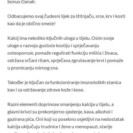
bonus članak:
Odbacujemo ovaj čudesni lijek za štitnjaču, srce, krv i kosti
kao da je obično smeće!
Kalcij ima nekoliko ključnih uloga u tijelu. Osim svoje
uloge u razvoju gustoće kostiju i sprječavanju
osteoporoze, pomaže regulirati funkciju mišića i živaca,
održava srčani ritam, sprječava zgrušavanje krvi i pomaže
u promicanju mirnog sna.
Također je ključan za funkcioniranje imunoloških stanica
kao i za održavanje zdrave kože i kose.
Razni elementi doprinose smanjenju kalcija u tijelu, a
glavni krivci su prekomjerno sjedenje, kava, alkohol i
gazirana pića. Oni koji su posebno osjetljivi na nedostatak
kalcija uključuju trudnice i žene u menopauzi, starije