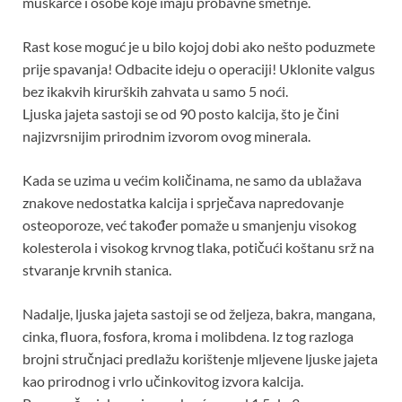
muškarce i osobe koje imaju probavne smetnje.
Rast kose moguć je u bilo kojoj dobi ako nešto poduzmete
prije spavanja! Odbacite ideju o operaciji! Uklonite valgus
bez ikakvih kirurških zahvata u samo 5 noći.
Ljuska jajeta sastoji se od 90 posto kalcija, što je čini
najizvrsnijim prirodnim izvorom ovog minerala.
Kada se uzima u većim količinama, ne samo da ublažava
znakove nedostatka kalcija i sprječava napredovanje
osteoporoze, već također pomaže u smanjenju visokog
kolesterola i visokog krvnog tlaka, potičući koštanu srž na
stvaranje krvnih stanica.
Nadalje, ljuska jajeta sastoji se od željeza, bakra, mangana,
cinka, fluora, fosfora, kroma i molibdena. Iz tog razloga
brojni stručnjaci predlažu korištenje mljevene ljuske jajeta
kao prirodnog i vrlo učinkovitog izvora kalcija.