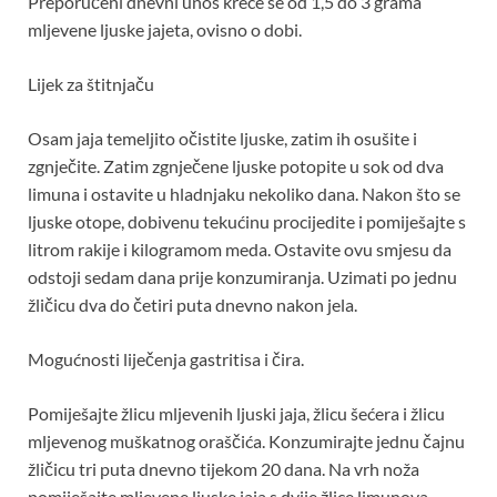
Preporučeni dnevni unos kreće se od 1,5 do 3 grama
mljevene ljuske jajeta, ovisno o dobi.
Lijek za štitnjaču
Osam jaja temeljito očistite ljuske, zatim ih osušite i
zgnječite. Zatim zgnječene ljuske potopite u sok od dva
limuna i ostavite u hladnjaku nekoliko dana. Nakon što se
ljuske otope, dobivenu tekućinu procijedite i pomiješajte s
litrom rakije i kilogramom meda. Ostavite ovu smjesu da
odstoji sedam dana prije konzumiranja. Uzimati po jednu
žličicu dva do četiri puta dnevno nakon jela.
Mogućnosti liječenja gastritisa i čira.
Pomiješajte žlicu mljevenih ljuski jaja, žlicu šećera i žlicu
mljevenog muškatnog oraščića. Konzumirajte jednu čajnu
žličicu tri puta dnevno tijekom 20 dana. Na vrh noža
pomiješajte mljevene ljuske jaja s dvije žlice limunova