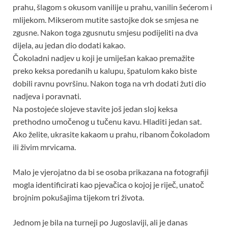
prahu, šlagom s okusom vanilije u prahu, vanilin šećerom i
mlijekom. Mikserom mutite sastojke dok se smjesa ne
zgusne. Nakon toga zgusnutu smjesu podijeliti na dva
dijela, au jedan dio dodati kakao.
Čokoladni nadjev u koji je umiješan kakao premažite
preko keksa poredanih u kalupu, špatulom kako biste
dobili ravnu površinu. Nakon toga na vrh dodati žuti dio
nadjeva i poravnati.
Na postojeće slojeve stavite još jedan sloj keksa
prethodno umočenog u tučenu kavu. Hladiti jedan sat.
Ako želite, ukrasite kakaom u prahu, ribanom čokoladom
ili živim mrvicama.
Malo je vjerojatno da bi se osoba prikazana na fotografiji
mogla identificirati kao pjevačica o kojoj je riječ, unatoč
brojnim pokušajima tijekom tri života.
Jednom je bila na turneji po Jugoslaviji, ali je danas