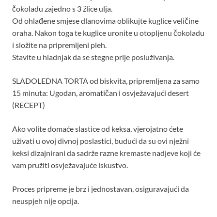
čokoladu zajedno s 3 žlice ulja.
Od ohlađene smjese dlanovima oblikujte kuglice veličine
oraha. Nakon toga te kuglice uronite u otopljenu čokoladu
i složite na pripremljeni pleh.
Stavite u hladnjak da se stegne prije posluživanja.
SLADOLEDNA TORTA od biskvita, pripremljena za samo
15 minuta: Ugodan, aromatičan i osvježavajući desert
(RECEPT)
Ako volite domaće slastice od keksa, vjerojatno ćete
uživati ​​u ovoj divnoj poslastici, budući da su ovi nježni
keksi dizajnirani da sadrže razne kremaste nadjeve koji će
vam pružiti osvježavajuće iskustvo.
Proces pripreme je brz i jednostavan, osiguravajući da
neuspjeh nije opcija.