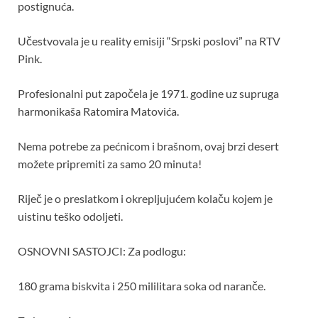
postignuća.
Učestvovala je u reality emisiji “Srpski poslovi” na RTV
Pink.
Profesionalni put započela je 1971. godine uz supruga
harmonikaša Ratomira Matovića.
Nema potrebe za pećnicom i brašnom, ovaj brzi desert
možete pripremiti za samo 20 minuta!
Riječ je o preslatkom i okrepljujućem kolaču kojem je
uistinu teško odoljeti.
OSNOVNI SASTOJCI: Za podlogu:
180 grama biskvita i 250 mililitara soka od naranče.