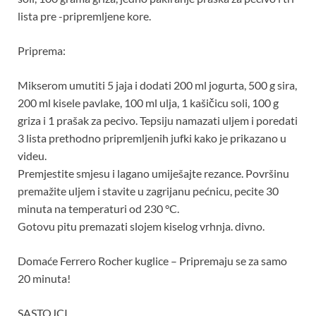
lista pre -pripremljene kore.
Priprema:
Mikserom umutiti 5 jaja i dodati 200 ml jogurta, 500 g sira,
200 ml kisele pavlake, 100 ml ulja, 1 kašičicu soli, 100 g
griza i 1 prašak za pecivo. Tepsiju namazati uljem i poredati
3 lista prethodno pripremljenih jufki kako je prikazano u
videu.
Premjestite smjesu i lagano umiješajte rezance. Površinu
premažite uljem i stavite u zagrijanu pećnicu, pecite 30
minuta na temperaturi od 230 °C.
Gotovu pitu premazati slojem kiselog vrhnja. divno.
Domaće Ferrero Rocher kuglice – Pripremaju se za samo
20 minuta!
SASTOJCI