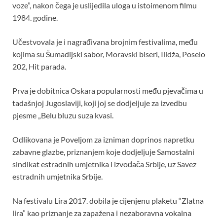
voze”, nakon čega je uslijedila uloga u istoimenom filmu
1984. godine.
Učestvovala je i nagrađivana brojnim festivalima, među
kojima su Šumadijski sabor, Moravski biseri, Ilidža, Poselo
202, Hit parada.
Prva je dobitnica Oskara popularnosti među pjevačima u
tadašnjoj Jugoslaviji, koji joj se dodjeljuje za izvedbu
pjesme „Belu bluzu suza kvasi.
Odlikovana je Poveljom za izniman doprinos napretku
zabavne glazbe, priznanjem koje dodjeljuje Samostalni
sindikat estradnih umjetnika i izvođača Srbije, uz Savez
estradnih umjetnika Srbije.
Na festivalu Lira 2017. dobila je cijenjenu plaketu “Zlatna
lira” kao priznanje za zapažena i nezaboravna vokalna