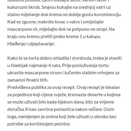
kukuruzni škrob. Smjesu kuhajte na srednjoj vatri uz
stalno miješanje dok krema ne dobije gustu konzistenciju.
Kad se zgusne, maknite lonac s vatre i umiješajte
mascarpone sir, miješajte dok se potpuno ne otopi. Na
kraju ovu kremu preliti preko kreme 1 u kalupu.
Hlađenje i uljepšavanje:
Kako bi se torta dobro ohladila i stvrdnula, treba je staviti
u hladnjak najmanje 4 sata. Prije posluživanja tortu
ukrasite mascarpone sirom i tučenim slatkim vrhnjem za
zamamni finalni štih.
Predviđena publika za ovaj recept: Ovaj recept je idealan
za pojedince koji cijene svježe, kremaste deserte u kojima
se može uživati ​​bilo kada tijekom dana, bilo za vrijeme
doručka ili kao završna poslastica nakon večere. Osim
toga, namijenjen je onima koji žele uživati ​​u obroku bez
potrebe za korištenjem pećnice.