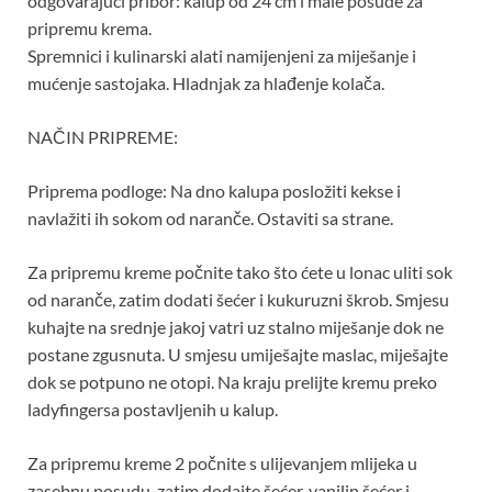
odgovarajući pribor: kalup od 24 cm i male posude za
pripremu krema.
Spremnici i kulinarski alati namijenjeni za miješanje i
mućenje sastojaka. Hladnjak za hlađenje kolača.
NAČIN PRIPREME:
Priprema podloge: Na dno kalupa posložiti kekse i
navlažiti ih sokom od naranče. Ostaviti sa strane.
Za pripremu kreme počnite tako što ćete u lonac uliti sok
od naranče, zatim dodati šećer i kukuruzni škrob. Smjesu
kuhajte na srednje jakoj vatri uz stalno miješanje dok ne
postane zgusnuta. U smjesu umiješajte maslac, miješajte
dok se potpuno ne otopi. Na kraju prelijte kremu preko
ladyfingersa postavljenih u kalup.
Za pripremu kreme 2 počnite s ulijevanjem mlijeka u
zasebnu posudu, zatim dodajte šećer, vanilin šećer i