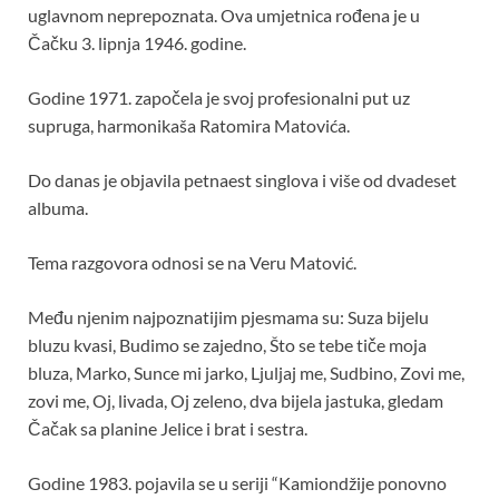
uglavnom neprepoznata. Ova umjetnica rođena je u
Čačku 3. lipnja 1946. godine.
Godine 1971. započela je svoj profesionalni put uz
supruga, harmonikaša Ratomira Matovića.
Do danas je objavila petnaest singlova i više od dvadeset
albuma.
Tema razgovora odnosi se na Veru Matović.
Među njenim najpoznatijim pjesmama su: Suza bijelu
bluzu kvasi, Budimo se zajedno, Što se tebe tiče moja
bluza, Marko, Sunce mi jarko, Ljuljaj me, Sudbino, Zovi me,
zovi me, Oj, livada, Oj zeleno, dva bijela jastuka, gledam
Čačak sa planine Jelice i brat i sestra.
Godine 1983. pojavila se u seriji “Kamiondžije ponovno