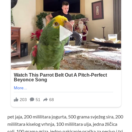
pet jaja, 200 mililitara jogurta, 500 grama svježeg sira, 200
mililitara kiselog vrhnja, 100 mililitara ulja, jedna žličica
soli, 100 grama griza, jedno pakiranje praška za pecivo i tri