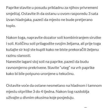
Paprike stavite u posudu prikladnu za njihov privremeni
smještaj. Ostavite ih da ostanu u ovom rasporedu 3 sata
izvan hladnjaka, pazeći da mjesto ne bude pretjerano
toplo.
Nakon toga, napravite dozator soli kombiniranjem sirutke
i soli. Količinu soli prilagodite svojim željama, ali prije toga
kušajte sir koji ste kupili kako ne biste prekoračili željenu
razinu slanosti.
Nanesite lagani sloj soli na paprike, pazeći da budu
ravnomjerno prekrivene. Stavite “uteg” na vrh paprike
kako bi bile potpuno uronjene u tekućinu.
Ostavite voće da ostane nesmetano na hladnom i tamnom
mjestu otprilike 3 do 4 tjedna. Nakon tog razdoblja
uživajte u divnim okusima koje posjeduju.