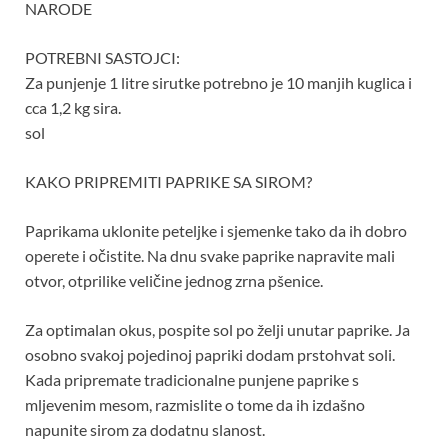
NARODE
POTREBNI SASTOJCI:
Za punjenje 1 litre sirutke potrebno je 10 manjih kuglica i
cca 1,2 kg sira.
sol
KAKO PRIPREMITI PAPRIKE SA SIROM?
Paprikama uklonite peteljke i sjemenke tako da ih dobro
operete i očistite. Na dnu svake paprike napravite mali
otvor, otprilike veličine jednog zrna pšenice.
Za optimalan okus, pospite sol po želji unutar paprike. Ja
osobno svakoj pojedinoj papriki dodam prstohvat soli.
Kada pripremate tradicionalne punjene paprike s
mljevenim mesom, razmislite o tome da ih izdašno
napunite sirom za dodatnu slanost.