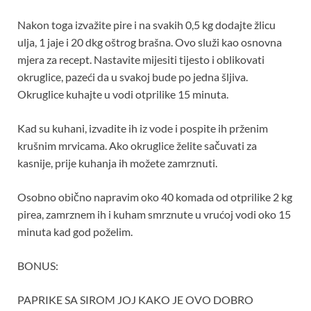
Nakon toga izvažite pire i na svakih 0,5 kg dodajte žlicu
ulja, 1 jaje i 20 dkg oštrog brašna. Ovo služi kao osnovna
mjera za recept. Nastavite mijesiti tijesto i oblikovati
okruglice, pazeći da u svakoj bude po jedna šljiva.
Okruglice kuhajte u vodi otprilike 15 minuta.
Kad su kuhani, izvadite ih iz vode i pospite ih prženim
krušnim mrvicama. Ako okruglice želite sačuvati za
kasnije, prije kuhanja ih možete zamrznuti.
Osobno obično napravim oko 40 komada od otprilike 2 kg
pirea, zamrznem ih i kuham smrznute u vrućoj vodi oko 15
minuta kad god poželim.
BONUS:
PAPRIKE SA SIROM JOJ KAKO JE OVO DOBRO