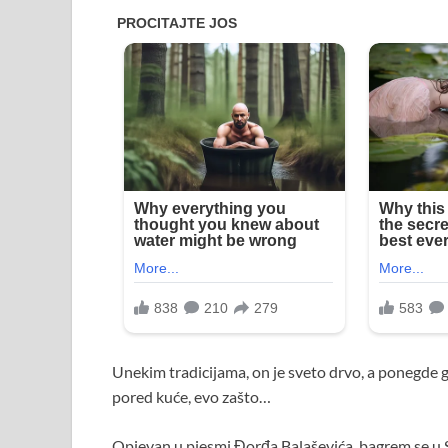
Unekim tradicijama, on je sveto drvo, a ponegde 
pored kuće, evo zašto…
Opjevan u pjesmi Đorđa Balaševića, bagrem se u Srbi