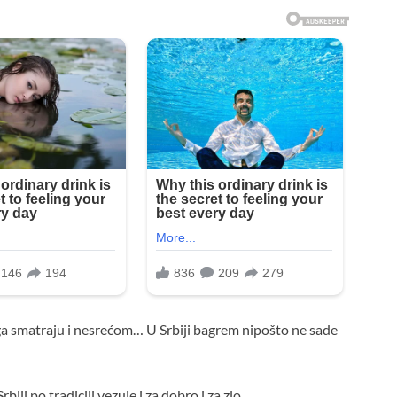
ga smatraju i nesrećom… U Srbiji bagrem nipošto ne sade
ji po tradiciji vezuje i za dobro i za zlo.