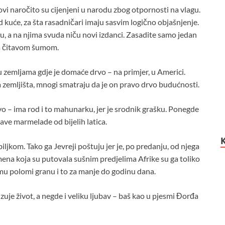
vi naročito su cijenjeni u narodu zbog otpornosti na vlagu.
kuće, za šta rasadničari imaju sasvim logično objašnjenje.
u, a na njima svuda niču novi izdanci. Zasadite samo jedan
 sa čitavom šumom.
 zemljama gdje je domaće drvo – na primjer, u Americi.
zemljišta, mnogi smatraju da je on pravo drvo budućnosti.
o – ima rod i to mahunarku, jer je srodnik grašku. Ponegde
ljave marmelade od bijelih latica.
kom. Tako ga Jevreji poštuju jer je, po predanju, od njega
ena koja su putovala sušnim predjelima Afrike su ga toliko
o mu polomi granu i to za manje do godinu dana.
e život, a negde i veliku ljubav – baš kao u pjesmi Đorđa