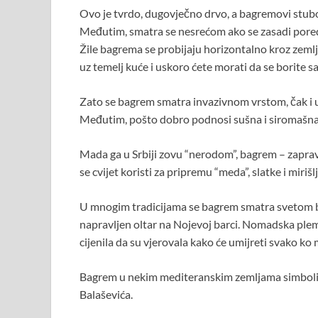
Ovo je tvrdo, dugovječno drvo, a bagremovi stubo
Međutim, smatra se nesrećom ako se zasadi pored 
Žile bagrema se probijaju horizontalno kroz zemlj
uz temelj kuće i uskoro ćete morati da se borite
Zato se bagrem smatra invazivnom vrstom, čak i u
Međutim, pošto dobro podnosi sušna i siromašna 
Mada ga u Srbiji zovu “nerodom”, bagrem – zaprav
se cvijet koristi za pripremu “meda”, slatke i miriš
U mnogim tradicijama se bagrem smatra svetom bilj
napravljen oltar na Nojevoj barci. Nomadska plem
cijenila da su vjerovala kako će umijreti svako k
Bagrem u nekim mediteranskim zemljama simbolizuj
Balaševića.