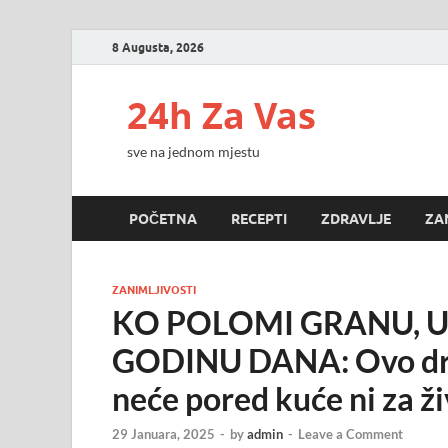
8 Augusta, 2026
24h Za Vas
sve na jednom mjestu
POČETNA
RECEPTI
ZDRAVLJE
ZA
ZANIMLJIVOSTI
KO POLOMI GRANU, 
GODINU DANA: Ovo drvo
neće pored kuće ni za ž
29 Januara, 2025
-
by
admin
-
Leave a Comment