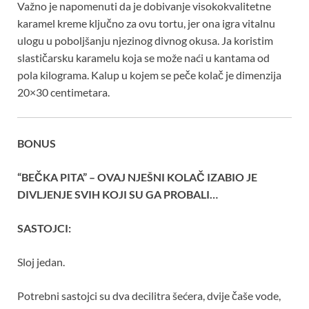
Važno je napomenuti da je dobivanje visokokvalitetne
karamel kreme ključno za ovu tortu, jer ona igra vitalnu
ulogu u poboljšanju njezinog divnog okusa. Ja koristim
slastičarsku karamelu koja se može naći u kantama od
pola kilograma. Kalup u kojem se peče kolač je dimenzija
20×30 centimetara.
BONUS
“BEČKA PITA” – OVAJ NJEŠNI KOLAČ IZABIO JE
DIVLJENJE SVIH KOJI SU GA PROBALI…
SASTOJCI:
Sloj jedan.
Potrebni sastojci su dva decilitra šećera, dvije čaše vode,