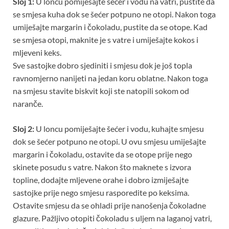
Sloj 1:
U loncu pomiješajte šećer i vodu na vatri, pustite da
se smjesa kuha dok se šećer potpuno ne otopi. Nakon toga
umiješajte margarin i čokoladu, pustite da se otope. Kad
se smjesa otopi, maknite je s vatre i umiješajte kokos i
mljeveni keks.
Sve sastojke dobro sjediniti i smjesu dok je još topla
ravnomjerno nanijeti na jedan koru oblatne. Nakon toga
na smjesu stavite biskvit koji ste natopili sokom od
naranče.
Sloj 2:
U loncu pomiješajte šećer i vodu, kuhajte smjesu
dok se šećer potpuno ne otopi. U ovu smjesu umiješajte
margarin i čokoladu, ostavite da se otope prije nego
skinete posudu s vatre. Nakon što maknete s izvora
topline, dodajte mljevene orahe i dobro izmiješajte
sastojke prije nego smjesu rasporedite po keksima.
Ostavite smjesu da se ohladi prije nanošenja čokoladne
glazure. Pažljivo otopiti čokoladu s uljem na laganoj vatri,