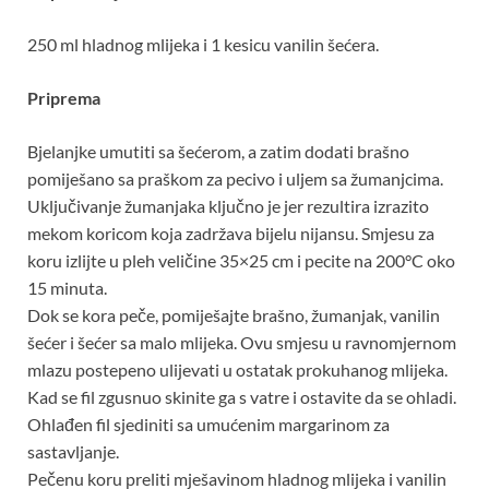
250 ml hladnog mlijeka i 1 kesicu vanilin šećera.
Priprema
Bjelanjke umutiti sa šećerom, a zatim dodati brašno
pomiješano sa praškom za pecivo i uljem sa žumanjcima.
Uključivanje žumanjaka ključno je jer rezultira izrazito
mekom koricom koja zadržava bijelu nijansu. Smjesu za
koru izlijte u pleh veličine 35×25 cm i pecite na 200°C oko
15 minuta.
Dok se kora peče, pomiješajte brašno, žumanjak, vanilin
šećer i šećer sa malo mlijeka. Ovu smjesu u ravnomjernom
mlazu postepeno ulijevati u ostatak prokuhanog mlijeka.
Kad se fil zgusnuo skinite ga s vatre i ostavite da se ohladi.
Ohlađen fil sjediniti sa umućenim margarinom za
sastavljanje.
Pečenu koru preliti mješavinom hladnog mlijeka i vanilin