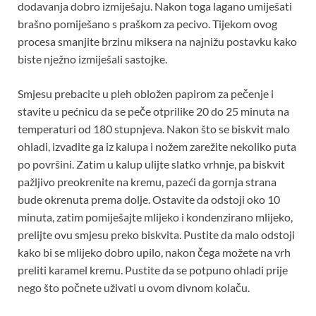
dodavanja dobro izmiješaju. Nakon toga lagano umiješati
brašno pomiješano s praškom za pecivo. Tijekom ovog
procesa smanjite brzinu miksera na najnižu postavku kako
biste nježno izmiješali sastojke.
Smjesu prebacite u pleh obložen papirom za pečenje i
stavite u pećnicu da se peče otprilike 20 do 25 minuta na
temperaturi od 180 stupnjeva. Nakon što se biskvit malo
ohladi, izvadite ga iz kalupa i nožem zarežite nekoliko puta
po površini. Zatim u kalup ulijte slatko vrhnje, pa biskvit
pažljivo preokrenite na kremu, pazeći da gornja strana
bude okrenuta prema dolje. Ostavite da odstoji oko 10
minuta, zatim pomiješajte mlijeko i kondenzirano mlijeko,
prelijte ovu smjesu preko biskvita. Pustite da malo odstoji
kako bi se mlijeko dobro upilo, nakon čega možete na vrh
preliti karamel kremu. Pustite da se potpuno ohladi prije
nego što počnete uživati ​​u ovom divnom kolaču.