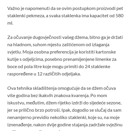
Važno je napomenuti da se ovim postupkom proizvodi pet
staklenki pekmeza, a svaka staklenka ima kapacitet od 580
ml.
Za očuvanje dugovječnosti vašeg džema, bitno ga je držati
na hladnom, suhom mjestu zaštićenom od izlaganja
svjetlu. Moja osobna preferencija je koristiti kartonske
kutije s odjeljcima, posebno prenamijenjene limenke za
boce od pola litre koje mogu primiti do 24 staklenke
raspoređene u 12 različitih odjeljaka.
Ova tehnika skladištenja omogućuje da se džem očuva
više godina bez ikakvih znakova kvarenja. Po mom
iskustvu, međutim, džem rijetko izdrži do sljedeće sezone,
jer se prilično brzo potroši. Ipak, dogodio se slučaj da sam
nenamjerno previdio nekoliko staklenki, koje su, na moje
iznenađenje, nakon dvije godine stajanja zadržale svježinu