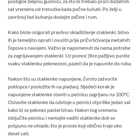
postigne željenu gustoću, za što bi trebalo proći dodatnih
sat vremena od trenutka kada počne kuhati. Po želji u
završnoj fazi kuhanja dodajte začine i rum.
Kako biste osigurali pravilno skladištenje staklenki, bitno
ih je temeljito oprati i osušiti prije pričvršćivanja metalnih
čepova s ​​navojem. Važno je napomenuti da nema potrebe
za zagrijavanjem staklenki. Uz pomoć žlice pažljivo punite
svaku staklenku pekmezom, pazeći da je napunite do ruba.
Nakon što su staklenke napunjene, čvrsto zatvorite
poklopce i posložite ih na pladanj. Sljedeći korak je
napunjene staklenke staviti u pećnicu zagrijanu na 100°C.
Ostavite staklenke da odstoje u pećnici otprilike jedan sat
kako bi se pekmez pasterizirao. Nakon tog vremena
isključite pećnicu i nemojte vaditi staklenke dok se
potpuno ne ohlade, što je proces koji obično traje oko
deset sati.