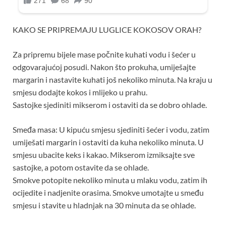
KAKO SE PRIPREMAJU LUGLICE KOKOSOV ORAH?
Za pripremu bijele mase počnite kuhati vodu i šećer u
odgovarajućoj posudi. Nakon što prokuha, umiješajte
margarin i nastavite kuhati još nekoliko minuta. Na kraju u
smjesu dodajte kokos i mlijeko u prahu.
Sastojke sjediniti mikserom i ostaviti da se dobro ohlade.
Smeđa masa: U kipuću smjesu sjediniti šećer i vodu, zatim
umiješati margarin i ostaviti da kuha nekoliko minuta. U
smjesu ubacite keks i kakao. Mikserom izmiksajte sve
sastojke, a potom ostavite da se ohlade.
Smokve potopite nekoliko minuta u mlaku vodu, zatim ih
ocijedite i nadjenite orasima. Smokve umotajte u smeđu
smjesu i stavite u hladnjak na 30 minuta da se ohlade.