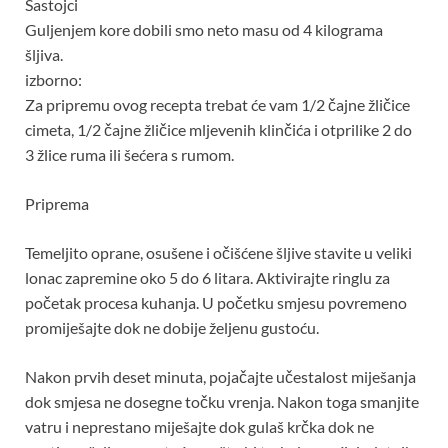
Sastojci
Guljenjem kore dobili smo neto masu od 4 kilograma
šljiva.
izborno:
Za pripremu ovog recepta trebat će vam 1/2 čajne žličice
cimeta, 1/2 čajne žličice mljevenih klinčića i otprilike 2 do
3 žlice ruma ili šećera s rumom.
Priprema
Temeljito oprane, osušene i očišćene šljive stavite u veliki
lonac zapremine oko 5 do 6 litara. Aktivirajte ringlu za
početak procesa kuhanja. U početku smjesu povremeno
promiješajte dok ne dobije željenu gustoću.
Nakon prvih deset minuta, pojačajte učestalost miješanja
dok smjesa ne dosegne točku vrenja. Nakon toga smanjite
vatru i neprestano miješajte dok gulaš krčka dok ne