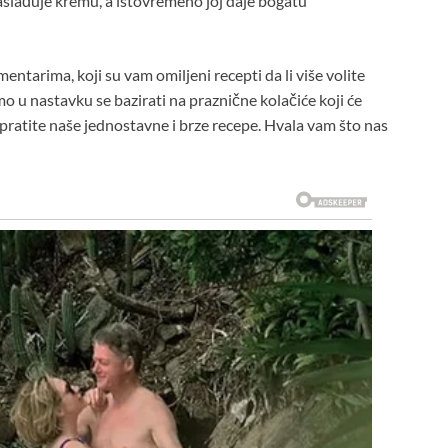
aslađuje kremu, a istovremeno joj daje bogatu
ntarima, koji su vam omiljeni recepti da li više volite
ćemo u nastavku se bazirati na praznične kolačiće koji će
 pratite naše jednostavne i brze recepe. Hvala vam što nas