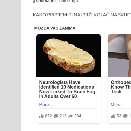
g čokolade i 4 žlice ulja.
KAKO PRIPREMITI NAJBRŽI KOLAČ NA SVIJE