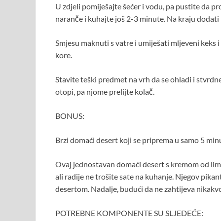
U zdjeli pomiješajte šećer i vodu, pa pustite da 
naranče i kuhajte još 2-3 minute. Na kraju dodati
Smjesu maknuti s vatre i umiješati mljeveni keks i 
kore.
Stavite teški predmet na vrh da se ohladi i stvrdn
otopi, pa njome prelijte kolač.
BONUS:
Brzi domaći desert koji se priprema u samo 5 min
Ovaj jednostavan domaći desert s kremom od limun
ali radije ne trošite sate na kuhanje. Njegov pikan
desertom. Nadalje, budući da ne zahtijeva nikakvo
POTREBNE KOMPONENTE SU SLJEDEĆE: