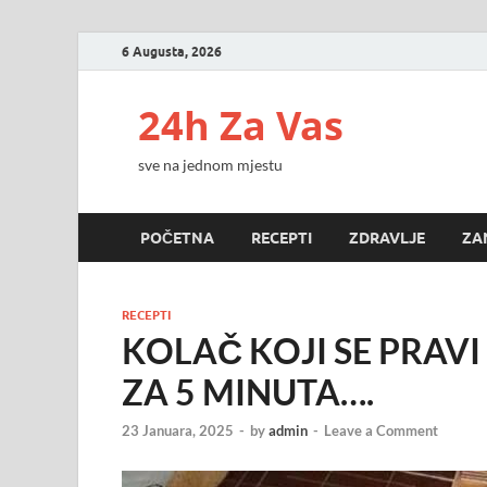
6 Augusta, 2026
24h Za Vas
sve na jednom mjestu
POČETNA
RECEPTI
ZDRAVLJE
ZA
RECEPTI
KOLAČ KOJI SE PRAVI
ZA 5 MINUTA….
23 Januara, 2025
-
by
admin
-
Leave a Comment