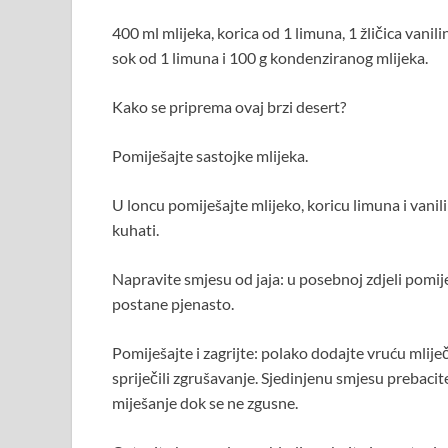
400 ml mlijeka, korica od 1 limuna, 1 žličica vani
sok od 1 limuna i 100 g kondenziranog mlijeka.
Kako se priprema ovaj brzi desert?
Pomiješajte sastojke mlijeka.
U loncu pomiješajte mlijeko, koricu limuna i vanil
kuhati.
Napravite smjesu od jaja: u posebnoj zdjeli pomij
postane pjenasto.
Pomiješajte i zagrijte: polako dodajte vruću mlije
spriječili zgrušavanje. Sjedinjenu smjesu prebacite
miješanje dok se ne zgusne.