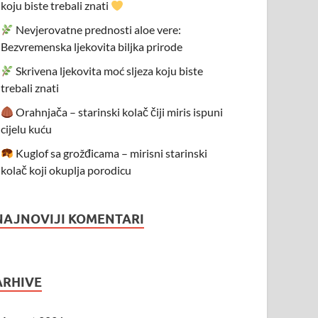
koju biste trebali znati
Nevjerovatne prednosti aloe vere:
Bezvremenska ljekovita biljka prirode
Skrivena ljekovita moć sljeza koju biste
trebali znati
Orahnjača – starinski kolač čiji miris ispuni
cijelu kuću
Kuglof sa grožđicama – mirisni starinski
kolač koji okuplja porodicu
NAJNOVIJI KOMENTARI
ARHIVE