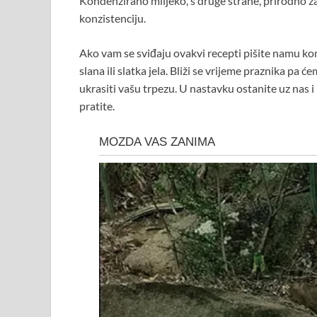
Kondenzirano mlijeko, s druge strane, prirodno z
konzistenciju.
Ako vam se sviđaju ovakvi recepti pišite namu kome
slana ili slatka jela. Bliži se vrijeme praznika pa 
ukrasiti vašu trpezu. U nastavku ostanite uz nas i
pratite.