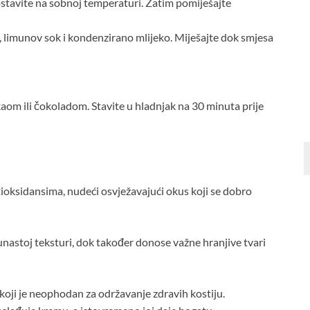
 ostavite na sobnoj temperaturi. Zatim pomiješajte
, limunov sok i kondenzirano mlijeko. Miješajte dok smjesa
kaom ili čokoladom. Stavite u hladnjak na 30 minuta prije
tioksidansima, nudeći osvježavajući okus koji se dobro
astoj teksturi, dok također donose važne hranjive tvari
 koji je neophodan za održavanje zdravih kostiju.