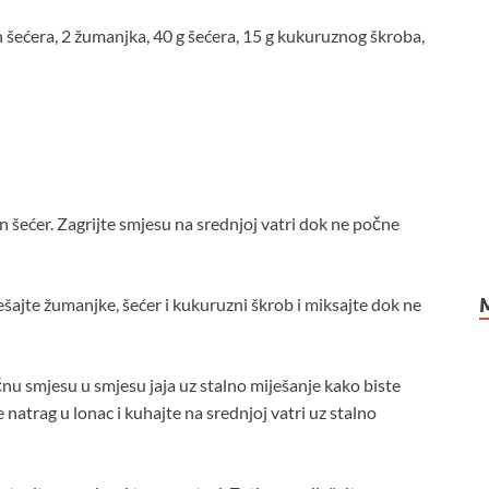
lin šećera, 2 žumanjka, 40 g šećera, 15 g kukuruznog škroba,
in šećer. Zagrijte smjesu na srednjoj vatri dok ne počne
ešajte žumanjke, šećer i kukuruzni škrob i miksajte dok ne
čnu smjesu u smjesu jaja uz stalno miješanje kako biste
 natrag u lonac i kuhajte na srednjoj vatri uz stalno