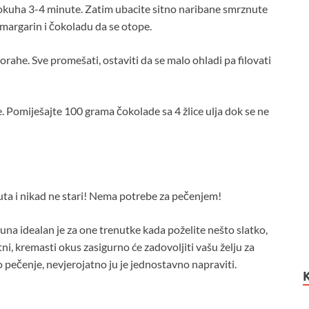
prokuha 3-4 minute. Zatim ubacite sitno naribane smrznute
 margarin i čokoladu da se otope.
orahe. Sve promešati, ostaviti da se malo ohladi pa filovati
e. Pomiješajte 100 grama čokolade sa 4 žlice ulja dok se ne
uta i nikad ne stari! Nema potrebe za pečenjem!
a idealan je za one trenutke kada poželite nešto slatko,
tni, kremasti okus zasigurno će zadovoljiti vašu želju za
 pečenje, nevjerojatno ju je jednostavno napraviti.