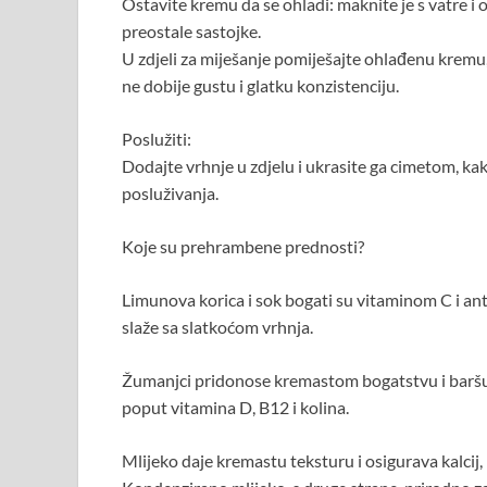
Ostavite kremu da se ohladi: maknite je s vatre i
preostale sastojke.
U zdjeli za miješanje pomiješajte ohlađenu kremu
ne dobije gustu i glatku konzistenciju.
Poslužiti:
Dodajte vrhnje u zdjelu i ukrasite ga cimetom, ka
posluživanja.
Koje su prehrambene prednosti?
Limunova korica i sok bogati su vitaminom C i an
slaže sa slatkoćom vrhnja.
Žumanjci pridonose kremastom bogatstvu i baršun
poput vitamina D, B12 i kolina.
Mlijeko daje kremastu teksturu i osigurava kalcij,