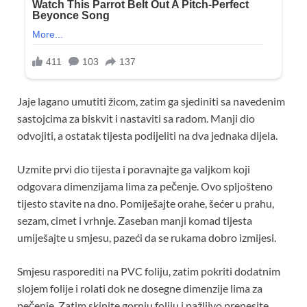
Jaje lagano umutiti žicom, zatim ga sjediniti sa navedenim
sastojcima za biskvit i nastaviti sa radom. Manji dio
odvojiti, a ostatak tijesta podijeliti na dva jednaka dijela.
Uzmite prvi dio tijesta i poravnajte ga valjkom koji
odgovara dimenzijama lima za pečenje. Ovo spljošteno
tijesto stavite na dno. Pomiješajte orahe, šećer u prahu,
sezam, cimet i vrhnje. Zaseban manji komad tijesta
umiješajte u smjesu, pazeći da se rukama dobro izmijesi.
Smjesu rasporediti na PVC foliju, zatim pokriti dodatnim
slojem folije i rolati dok ne dosegne dimenzije lima za
pečenje. Zatim skinite gornju foliju i pažljivo prenesite