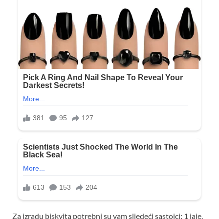
Za izradu biskvita potrebni su vam sljedeći sastojci: 1 jaje,