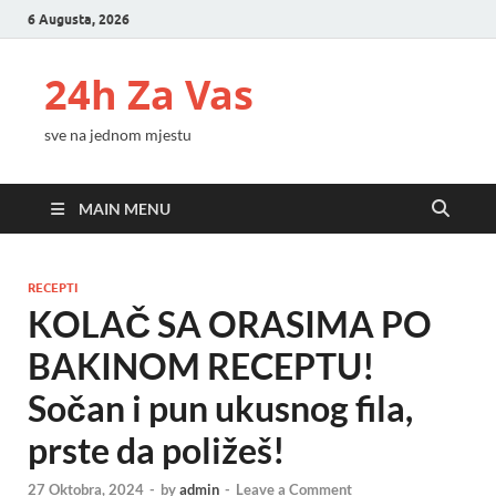
6 Augusta, 2026
24h Za Vas
sve na jednom mjestu
MAIN MENU
RECEPTI
KOLAČ SA ORASIMA PO
BAKINOM RECEPTU!
Sočan i pun ukusnog fila,
prste da poližeš!
27 Oktobra, 2024
-
by
admin
-
Leave a Comment