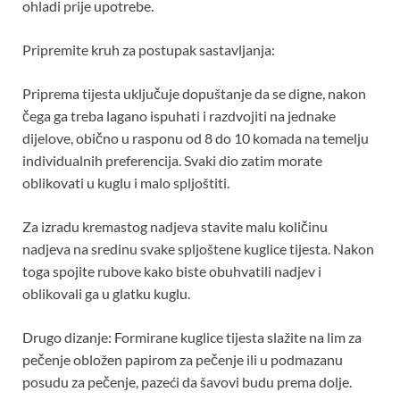
ohladi prije upotrebe.
Pripremite kruh za postupak sastavljanja:
Priprema tijesta uključuje dopuštanje da se digne, nakon
čega ga treba lagano ispuhati i razdvojiti na jednake
dijelove, obično u rasponu od 8 do 10 komada na temelju
individualnih preferencija. Svaki dio zatim morate
oblikovati u kuglu i malo spljoštiti.
Za izradu kremastog nadjeva stavite malu količinu
nadjeva na sredinu svake spljoštene kuglice tijesta. Nakon
toga spojite rubove kako biste obuhvatili nadjev i
oblikovali ga u glatku kuglu.
Drugo dizanje: Formirane kuglice tijesta slažite na lim za
pečenje obložen papirom za pečenje ili u podmazanu
posudu za pečenje, pazeći da šavovi budu prema dolje.