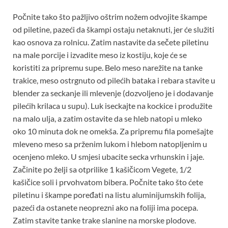
Počnite tako što pažljivo oštrim nožem odvojite škampe
od piletine, pazeći da škampi ostaju netaknuti, jer će služiti
kao osnova za rolnicu. Zatim nastavite da sečete piletinu
na male porcije i izvadite meso iz kostiju, koje će se
koristiti za pripremu supe. Belo meso narežite na tanke
trakice, meso ostrgnuto od pilećih bataka i rebara stavite u
blender za seckanje ili mlevenje (dozvoljeno je i dodavanje
pilećih krilaca u supu). Luk iseckajte na kockice i produžite
na malo ulja, a zatim ostavite da se hleb natopi u mleko
oko 10 minuta dok ne omekša. Za pripremu fila pomešajte
mleveno meso sa prženim lukom i hlebom natopljenim u
ocenjeno mleko. U smjesi ubacite secka vrhunskin i jaje.
Začinite po želji sa otprilike 1 kašičicom Vegete, 1/2
kašičice soli i prvohvatom bibera. Počnite tako što ćete
piletinu i škampe poređati na listu aluminijumskih folija,
pazeći da ostanete neoprezni ako na foliji ima pocepa.
Zatim stavite tanke trake slanine na morske plodove.