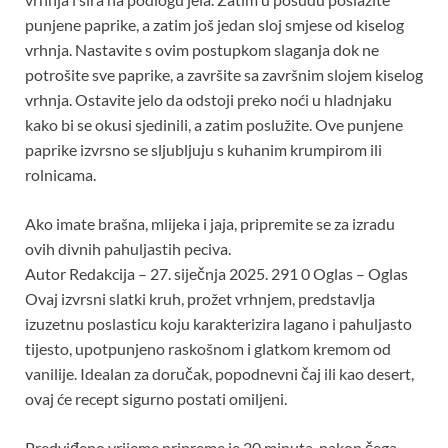
punjene paprike, a zatim još jedan sloj smjese od kiselog
vrhnja. Nastavite s ovim postupkom slaganja dok ne
potrošite sve paprike, a završite sa završnim slojem kiselog
vrhnja. Ostavite jelo da odstoji preko noći u hladnjaku
kako bi se okusi sjedinili, a zatim poslužite. Ove punjene
paprike izvrsno se sljubljuju s kuhanim krumpirom ili
rolnicama.
Ako imate brašna, mlijeka i jaja, pripremite se za izradu
ovih divnih pahuljastih peciva.
Autor Redakcija – 27. siječnja 2025. 291 0 Oglas – Oglas
Ovaj izvrsni slatki kruh, prožet vrhnjem, predstavlja
izuzetnu poslasticu koju karakterizira lagano i pahuljasto
tijesto, upotpunjeno raskošnom i glatkom kremom od
vanilije. Idealan za doručak, popodnevni čaj ili kao desert,
ovaj će recept sigurno postati omiljeni.
Predviđeno vrijeme pripreme je 20 minuta, nakon čega