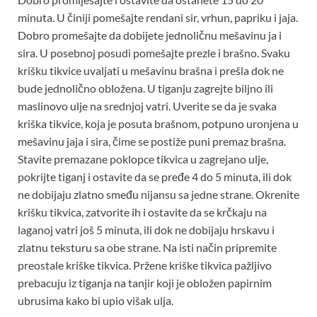
minuta. U činiji pomešajte rendani sir, vrhun, papriku i jaja.
Dobro promešajte da dobijete jednoličnu mešavinu ja i
sira. U posebnoj posudi pomešajte prezle i brašno. Svaku
krišku tikvice uvaljati u mešavinu brašna i prešla dok ne
bude jednolično obložena. U tiganju zagrejte biljno ili
maslinovo ulje na srednjoj vatri. Uverite se da je svaka
kriška tikvice, koja je posuta brašnom, potpuno uronjena u
mešavinu jaja i sira, čime se postiže puni premaz brašna.
Stavite premazane poklopce tikvica u zagrejano ulje,
pokrijte tiganj i ostavite da se pređe 4 do 5 minuta, ili dok
ne dobijaju zlatno smeđu nijansu sa jedne strane. Okrenite
krišku tikvica, zatvorite ih i ostavite da se krčkaju na
laganoj vatri još 5 minuta, ili dok ne dobijaju hrskavu i
zlatnu teksturu sa obe strane. Na isti način pripremite
preostale kriške tikvica. Pržene kriške tikvica pažljivo
prebacuju iz tiganja na tanjir koji je obložen papirnim
ubrusima kako bi upio višak ulja.