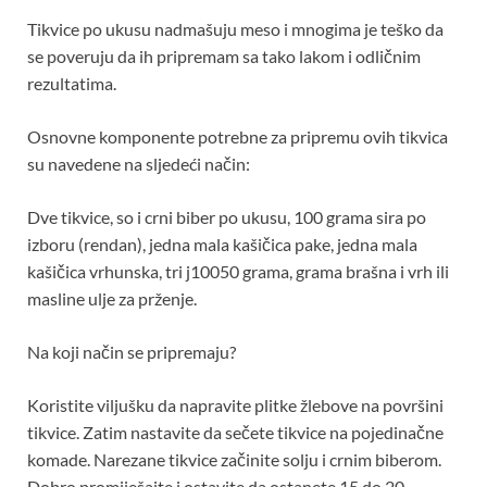
Tikvice po ukusu nadmašuju meso i mnogima je teško da
se poveruju da ih pripremam sa tako lakom i odličnim
rezultatima.
Osnovne komponente potrebne za pripremu ovih tikvica
su navedene na sljedeći način:
Dve tikvice, so i crni biber po ukusu, 100 grama sira po
izboru (rendan), jedna mala kašičica pake, jedna mala
kašičica vrhunska, tri j10050 grama, grama brašna i vrh ili
masline ulje za prženje.
Na koji način se pripremaju?
Koristite viljušku da napravite plitke žlebove na površini
tikvice. Zatim nastavite da sečete tikvice na pojedinačne
komade. Narezane tikvice začinite solju i crnim biberom.
Dobro promiješajte i ostavite da ostanete 15 do 20