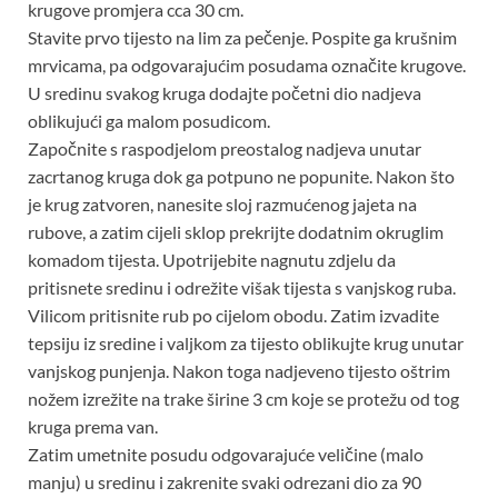
krugove promjera cca 30 cm.
Stavite prvo tijesto na lim za pečenje. Pospite ga krušnim
mrvicama, pa odgovarajućim posudama označite krugove.
U sredinu svakog kruga dodajte početni dio nadjeva
oblikujući ga malom posudicom.
Započnite s raspodjelom preostalog nadjeva unutar
zacrtanog kruga dok ga potpuno ne popunite. Nakon što
je krug zatvoren, nanesite sloj razmućenog jajeta na
rubove, a zatim cijeli sklop prekrijte dodatnim okruglim
komadom tijesta. Upotrijebite nagnutu zdjelu da
pritisnete sredinu i odrežite višak tijesta s vanjskog ruba.
Vilicom pritisnite rub po cijelom obodu. Zatim izvadite
tepsiju iz sredine i valjkom za tijesto oblikujte krug unutar
vanjskog punjenja. Nakon toga nadjeveno tijesto oštrim
nožem izrežite na trake širine 3 cm koje se protežu od tog
kruga prema van.
Zatim umetnite posudu odgovarajuće veličine (malo
manju) u sredinu i zakrenite svaki odrezani dio za 90