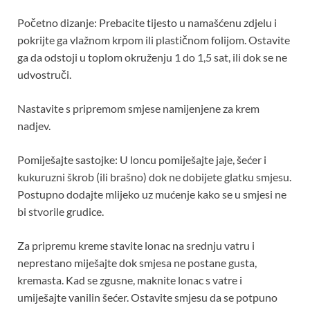
Početno dizanje: Prebacite tijesto u namašćenu zdjelu i
pokrijte ga vlažnom krpom ili plastičnom folijom. Ostavite
ga da odstoji u toplom okruženju 1 do 1,5 sat, ili dok se ne
udvostruči.
Nastavite s pripremom smjese namijenjene za krem ​​
nadjev.
Pomiješajte sastojke: U loncu pomiješajte jaje, šećer i
kukuruzni škrob (ili brašno) dok ne dobijete glatku smjesu.
Postupno dodajte mlijeko uz mućenje kako se u smjesi ne
bi stvorile grudice.
Za pripremu kreme stavite lonac na srednju vatru i
neprestano miješajte dok smjesa ne postane gusta,
kremasta. Kad se zgusne, maknite lonac s vatre i
umiješajte vanilin šećer. Ostavite smjesu da se potpuno