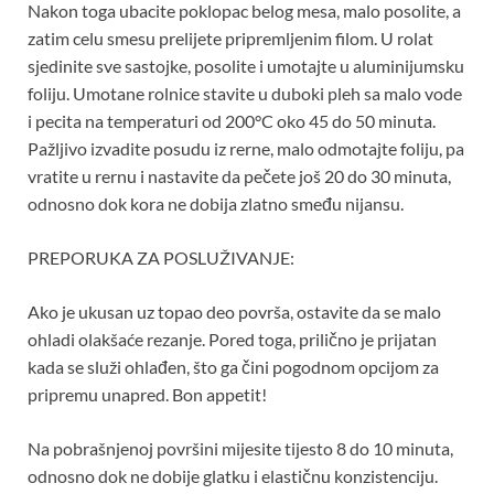
Nakon toga ubacite poklopac belog mesa, malo posolite, a
zatim celu smesu prelijete pripremljenim filom. U rolat
sjedinite sve sastojke, posolite i umotajte u aluminijumsku
foliju. Umotane rolnice stavite u duboki pleh sa malo vode
i pecita na temperaturi od 200°C oko 45 do 50 minuta.
Pažljivo izvadite posudu iz rerne, malo odmotajte foliju, pa
vratite u rernu i nastavite da pečete još 20 do 30 minuta,
odnosno dok kora ne dobija zlatno smeđu nijansu.
PREPORUKA ZA POSLUŽIVANJE:
Ako je ukusan uz topao deo površa, ostavite da se malo
ohladi olakšaće rezanje. Pored toga, prilično je prijatan
kada se služi ohlađen, što ga čini pogodnom opcijom za
pripremu unapred. Bon appetit!
Na pobrašnjenoj površini mijesite tijesto 8 do 10 minuta,
odnosno dok ne dobije glatku i elastičnu konzistenciju.