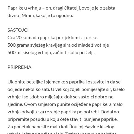
Paprike u vrhnju – oh, dragi čitatelji, ovo je jelo zaista
divno! Mmm, kako je to ugodno.
SASTOJCI
Cca 20 komada paprika porijeklom iz Turske.
500 grama svježeg kravljeg sira od mlade životinje
500 ml kiselog vrhnja, začiniti solju po želji.
PRIPREMA
Uklonite peteljke i sjemenke s paprika i ostavite ih da se
ocijede nekoliko sati. U velikoj zdjeli pomiješajte sir, kiselo
vrhnje i sol, dobro miješajte dok se sastojci dobro ne
sjedine. Ovom smjesom punite ocijeđene paprike, a malo
vrhnja odvojite za rezanje paprika po potrebi. Dodatno
pripremite posudu u koju ćete staviti punjene paprike.
Za početak nanesite malu količinu mješavine kiselog
vrhnja i sira na podlogu jela. Zatim u posudu poslažite