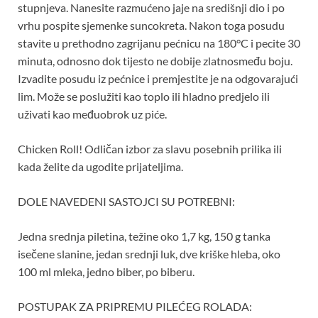
stupnjeva. Nanesite razmućeno jaje na središnji dio i po
vrhu pospite sjemenke suncokreta. Nakon toga posudu
stavite u prethodno zagrijanu pećnicu na 180°C i pecite 30
minuta, odnosno dok tijesto ne dobije zlatnosmeđu boju.
Izvadite posudu iz pećnice i premjestite je na odgovarajući
lim. Može se poslužiti kao toplo ili hladno predjelo ili
uživati ​​kao međuobrok uz piće.
Chicken Roll! Odličan izbor za slavu posebnih prilika ili
kada želite da ugodite prijateljima.
DOLE NAVEDENI SASTOJCI SU POTREBNI:
Jedna srednja piletina, težine oko 1,7 kg, 150 g tanka
isečene slanine, jedan srednji luk, dve kriške hleba, oko
100 ml mleka, jedno biber, po biberu.
POSTUPAK ZA PRIPREMU PILEĆEG ROLADA: