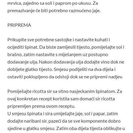
mrvica, zajedno sa soli i paprom po ukusu. Za
premazivanje će biti potrebno razmućeno jaje.
PRIPREMA
Prikupite sve potrebne sastojke i nastavite kuhati i
ocijediti špinat. Da biste zamijesili tijesto, pomiješajte sol i
brašno, zatim nastavite s miješanjem uz postupno
dodavanje ulja. Nakon dodavanja ulja dodajte vino dok ne
dobijete glatko tijesto. Smjesu podijeliti na dva dijela i
ostaviti poklopljeno da odstoji dok se ne pripremi nadjev.
Pomiješajte ricotta sir sa sitno nasjeckanim špinatom. Za
ovaj konkretan recept koristila sam domaći sir ricotta
pripremljen prema ovom receptu.
U smjesu špinata i sira umiješajte jaje, sol i papar, zatim
dodajte naribani sir, pazeći da se sve komponente dobro
sjedine u glatku smjesu. Zatim oba dijela tijesta oblikujte u