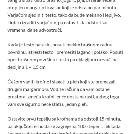
otopljen margarin i kvasac koji je odstajao par minuta.
Varjačom sjediniti testo, tako da bude mekano i lepljivo.
Dobro izraditi varjačom, pa ostaviti da odstoji sat
vremena, da se udvostruči.
Kada je testo naraslo, posuti mekim brašnom radnu
površinu, istresti testo i premesiti lagano i polako. Posuti
opet brašnom površinu i testo pa oklagijom razvući na
debljinu 1 – 1,5 cm.
Čašom vaditi krofne i slagati u pleh koji ste premazali
drugim margarinom. Vodite računa da vam ostane
prostora između krofni jer će dosta narasti, a zbog toga
vam sve sigurno neće stati u jedan pleh.
Ostavite prvu tepsiju sa krofnama da odstoji 15 minuta,
pa uključite rernu da se zagreje na 180 stepeni. Tek tada
časom vadite drugu turu krofni, da vam ne bi prekisle ako