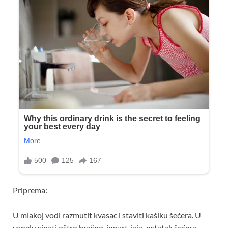
Priprema:
U mlakoj vodi razmutit kvasac i staviti kašiku šećera. U
vanglu sipati oštro brašno, jogurt, jaja, ostatak šećera,