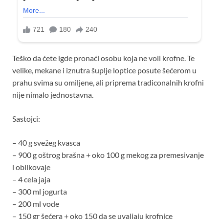
Teško da ćete igde pronaći osobu koja ne voli krofne. Te
velike, mekane i iznutra šuplje loptice posute šećerom u
prahu svima su omiljene, ali priprema tradiconalnih krofni
nije nimalo jednostavna.
Sastojci:
– 40 g svežeg kvasca
– 900 g oštrog brašna + oko 100 g mekog za premesivanje
i oblikovaje
– 4 cela jaja
– 300 ml jogurta
– 200 ml vode
– 150 gr šećera + oko 150 da se uvaljaju krofnice