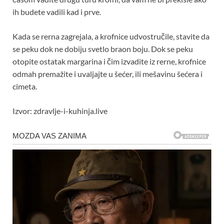
ih budete vadili kad i prve.
Kada se rerna zagrejala, a krofnice udvostručile, stavite da
se peku dok ne dobiju svetlo braon boju. Dok se peku
otopite ostatak margarina i čim izvadite iz rerne, krofnice
odmah premažite i uvaljajte u šećer, ili mešavinu šećera i
cimeta.
Izvor: zdravlje-i-kuhinja.live