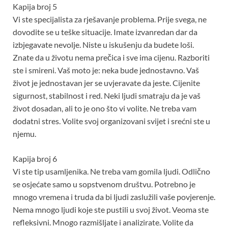
Kapija broj 5
Vi ste specijalista za rješavanje problema. Prije svega, ne
dovodite se u teške situacije. Imate izvanredan dar da
izbjegavate nevolje. Niste u iskušenju da budete loši.
Znate da u životu nema prečica i sve ima cijenu. Razboriti
ste i smireni. Vaš moto je: neka bude jednostavno. Vaš
život je jednostavan jer se uvjeravate da jeste. Cijenite
sigurnost, stabilnost i red. Neki ljudi smatraju da je vaš
život dosadan, ali to je ono što vi volite. Ne treba vam
dodatni stres. Volite svoj organizovani svijet i srećni ste u
njemu.
Kapija broj 6
Vi ste tip usamljenika. Ne treba vam gomila ljudi. Odlično
se osjećate samo u sopstvenom društvu. Potrebno je
mnogo vremena i truda da bi ljudi zaslužili vaše povjerenje.
Nema mnogo ljudi koje ste pustili u svoj život. Veoma ste
refleksivni. Mnogo razmišljate i analizirate. Volite da