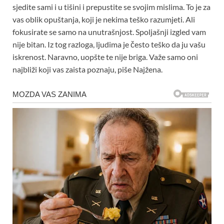
sjedite sami i u tišini i prepustite se svojim mislima. To je za
vas oblik opuštanja, koji je nekima teško razumjeti. Ali
fokusirate se samo na unutrašnjost. Spoljašnji izgled vam
nije bitan. Iz tog razloga, ljudima je često teško da ju vašu
iskrenost. Naravno, uopšte te nije briga. Važe samo oni
najbliži koji vas zaista poznaju, piše Najžena.