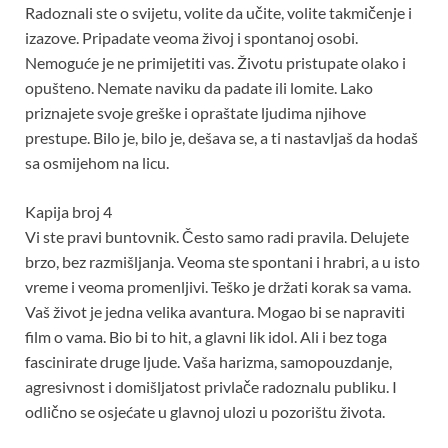
Radoznali ste o svijetu, volite da učite, volite takmičenje i
izazove. Pripadate veoma živoj i spontanoj osobi.
Nemoguće je ne primijetiti vas. Životu pristupate olako i
opušteno. Nemate naviku da padate ili lomite. Lako
priznajete svoje greške i opraštate ljudima njihove
prestupe. Bilo je, bilo je, dešava se, a ti nastavljaš da hodaš
sa osmijehom na licu.
Kapija broj 4
Vi ste pravi buntovnik. Često samo radi pravila. Delujete
brzo, bez razmišljanja. Veoma ste spontani i hrabri, a u isto
vreme i veoma promenljivi. Teško je držati korak sa vama.
Vaš život je jedna velika avantura. Mogao bi se napraviti
film o vama. Bio bi to hit, a glavni lik idol. Ali i bez toga
fascinirate druge ljude. Vaša harizma, samopouzdanje,
agresivnost i domišljatost privlače radoznalu publiku. I
odlično se osjećate u glavnoj ulozi u pozorištu života.