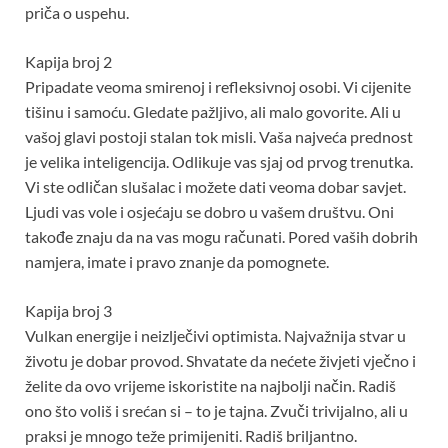
priča o uspehu.
Kapija broj 2
Pripadate veoma smirenoj i refleksivnoj osobi. Vi cijenite
tišinu i samoću. Gledate pažljivo, ali malo govorite. Ali u
vašoj glavi postoji stalan tok misli. Vaša najveća prednost
je velika inteligencija. Odlikuje vas sjaj od prvog trenutka.
Vi ste odličan slušalac i možete dati veoma dobar savjet.
Ljudi vas vole i osjećaju se dobro u vašem društvu. Oni
takođe znaju da na vas mogu računati. Pored vaših dobrih
namjera, imate i pravo znanje da pomognete.
Kapija broj 3
Vulkan energije i neizlječivi optimista. Najvažnija stvar u
životu je dobar provod. Shvatate da nećete živjeti vječno i
želite da ovo vrijeme iskoristite na najbolji način. Radiš
ono što voliš i srećan si – to je tajna. Zvuči trivijalno, ali u
praksi je mnogo teže primijeniti. Radiš briljantno.