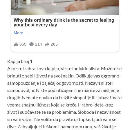
Kapija broj 1
Ako ste izabrali ovu kapiju, vi ste individualista. Možete se
brinuti o sebi i živeti na svoj način. Odlikuje vas ogromno
samopouzdanje i osjećaj odgovornosti. Nezavisni ste i
samodovoljni. Niste pod uticajem i ne marite za mišljenje
drugih. Nemate naviku da tražite simpatije ili ljubav. Imate
veoma snažnu ličnost koja se kreće. Hrabro idete kroz
život i suočavate se sa problemima. Sloboda i nezavisnost
su vam važni. Ne volite da pravite ustupke. Ljudi vam se
dive. Zahvaljujući teškom i pametnom radu, vaš život je