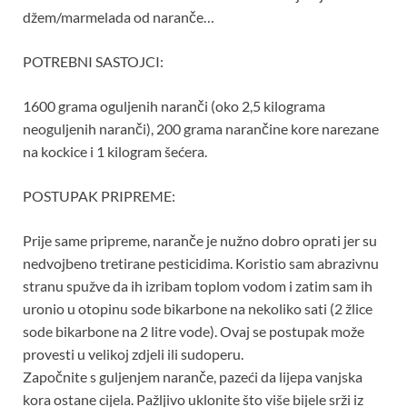
džem/marmelada od naranče…
POTREBNI SASTOJCI:
1600 grama oguljenih naranči (oko 2,5 kilograma
neoguljenih naranči), 200 grama narančine kore narezane
na kockice i 1 kilogram šećera.
POSTUPAK PRIPREME:
Prije same pripreme, naranče je nužno dobro oprati jer su
nedvojbeno tretirane pesticidima. Koristio sam abrazivnu
stranu spužve da ih izribam toplom vodom i zatim sam ih
uronio u otopinu sode bikarbone na nekoliko sati (2 žlice
sode bikarbone na 2 litre vode). Ovaj se postupak može
provesti u velikoj zdjeli ili sudoperu.
Započnite s guljenjem naranče, pazeći da lijepa vanjska
kora ostane cijela. Pažljivo uklonite što više bijele srži iz