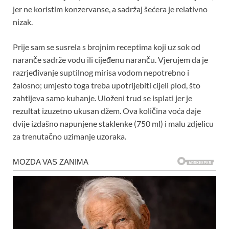
jer ne koristim konzervanse, a sadržaj šećera je relativno
nizak.
Prije sam se susrela s brojnim receptima koji uz sok od
naranče sadrže vodu ili cijeđenu naranču. Vjerujem da je
razrjeđivanje suptilnog mirisa vodom nepotrebno i
žalosno; umjesto toga treba upotrijebiti cijeli plod, što
zahtijeva samo kuhanje. Uloženi trud se isplati jer je
rezultat izuzetno ukusan džem. Ova količina voća daje
dvije izdašno napunjene staklenke (750 ml) i malu zdjelicu
za trenutačno uzimanje uzoraka.