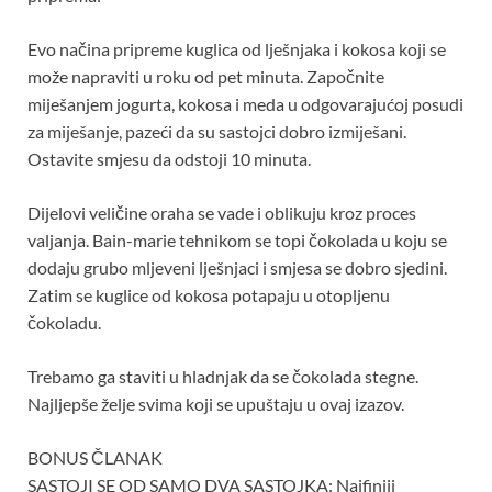
Evo načina pripreme kuglica od lješnjaka i kokosa koji se
može napraviti u roku od pet minuta. Započnite
miješanjem jogurta, kokosa i meda u odgovarajućoj posudi
za miješanje, pazeći da su sastojci dobro izmiješani.
Ostavite smjesu da odstoji 10 minuta.
Dijelovi veličine oraha se vade i oblikuju kroz proces
valjanja. Bain-marie tehnikom se topi čokolada u koju se
dodaju grubo mljeveni lješnjaci i smjesa se dobro sjedini.
Zatim se kuglice od kokosa potapaju u otopljenu
čokoladu.
Trebamo ga staviti u hladnjak da se čokolada stegne.
Najljepše želje svima koji se upuštaju u ovaj izazov.
BONUS ČLANAK
SASTOJI SE OD SAMO DVA SASTOJKA: Najfiniji