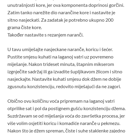
unutrašnjosti kore, jer ova komponenta doprinosi gorčini.
Zatim tanko narežite dio narančine kore i nastavite je
sitno nasjeckati. Za zadatak je potrebno ukupno 200
grama čiste kore.
Također nastavite s rezanjem naranči.
U tavu umiješajte nasjeckane naranče, koricu i šećer.
Pustite smjesu kuhati na laganoj vatri uz povremeno
miješanje. Nakon trideset minuta, štapnim mikserom
izgnječite sadržaj ili ga izvadite šupljikavom žlicom i sitno
nasjeckajte. Nastavite kuhati smjesu dok džem ne dobije
zgusnutu konzistenciju, redovito miješajući da ne zagori.
Obično ovu količinu voća pripremam na laganoj vatri
otprilike sat i pol da postignem gušću konzistenciju džema.
Suzdržavam se od miješanja voća do završetka procesa, jer
više volim osjetiti koricu i komadiće naranče u pekmezu.
Nakon što je džem spreman, čiste i suhe staklenke zajedno