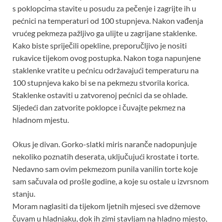
s poklopcima stavite u posudu za pečenje i zagrijte ih u
pećnici na temperaturi od 100 stupnjeva. Nakon vađenja
vrućeg pekmeza pažljivo ga ulijte u zagrijane staklenke.
Kako biste spriječili opekline, preporučljivo je nositi
rukavice tijekom ovog postupka. Nakon toga napunjene
staklenke vratite u pećnicu održavajući temperaturu na
100 stupnjeva kako bi se na pekmezu stvorila korica.
Staklenke ostaviti u zatvorenoj pećnici da se ohlade.
Sljedeći dan zatvorite poklopce i čuvajte pekmez na
hladnom mjestu.
Okus je divan. Gorko-slatki miris naranče nadopunjuje
nekoliko poznatih deserata, uključujući krostate i torte.
Nedavno sam ovim pekmezom punila vanilin torte koje
sam sačuvala od prošle godine, a koje su ostale u izvrsnom
stanju.
Moram naglasiti da tijekom ljetnih mjeseci sve džemove
čuvam u hladnjaku, dok ih zimi stavljam na hladno mjesto,