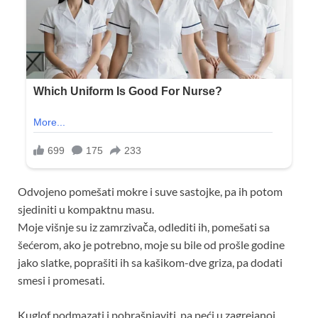
Odvojeno pomešati mokre i suve sastojke, pa ih potom
sjediniti u kompaktnu masu.
Moje višnje su iz zamrzivača, odlediti ih, pomešati sa
šećerom, ako je potrebno, moje su bile od prošle godine
jako slatke, poprašiti ih sa kašikom-dve griza, pa dodati
smesi i promesati.
Kuglof podmazati i pobrašnjaviti, pa peći u zagrejanoj