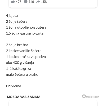
4 jajeta
2 šolje šećera
1 šolja otopljenog putera
1,5 šolja gustog jogurta
2 šolje brašna
2 kesice vanilin šećera
1 kesica praška za pecivo
oko 400 g višanja
1-2 kašike griza
malo šećera u prahu
Priprema