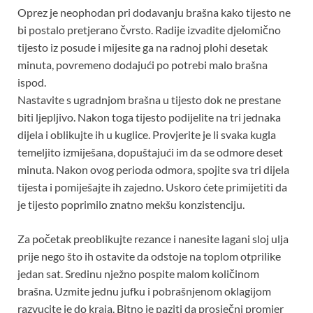
Oprez je neophodan pri dodavanju brašna kako tijesto ne
bi postalo pretjerano čvrsto. Radije izvadite djelomično
tijesto iz posude i mijesite ga na radnoj plohi desetak
minuta, povremeno dodajući po potrebi malo brašna
ispod.
Nastavite s ugradnjom brašna u tijesto dok ne prestane
biti ljepljivo. Nakon toga tijesto podijelite na tri jednaka
dijela i oblikujte ih u kuglice. Provjerite je li svaka kugla
temeljito izmiješana, dopuštajući im da se odmore deset
minuta. Nakon ovog perioda odmora, spojite sva tri dijela
tijesta i pomiješajte ih zajedno. Uskoro ćete primijetiti da
je tijesto poprimilo znatno mekšu konzistenciju.
Za početak preoblikujte rezance i nanesite lagani sloj ulja
prije nego što ih ostavite da odstoje na toplom otprilike
jedan sat. Sredinu nježno pospite malom količinom
brašna. Uzmite jednu jufku i pobrašnjenom oklagijom
razvucite je do kraja. Bitno je paziti da prosječni promjer