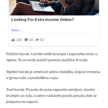
Početni korak: Uzmite veliki krumpir i napravite otvor u
njemu. To se može postići pomoću bušilice ili noža.
Sljedeći korak je umetnuti jednu stabljiku, koja je izrezana
iz grma ruže, u predviđenu rupu.
Treći korak: Posudu do pola napunite zemljom, stavite
krumpir uz ružu, a zatim nastavite puniti posudu dok se
potpuno ne napuni.