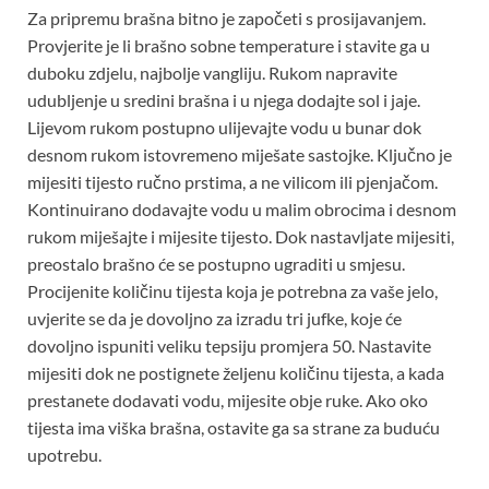
Za pripremu brašna bitno je započeti s prosijavanjem.
Provjerite je li brašno sobne temperature i stavite ga u
duboku zdjelu, najbolje vangliju. Rukom napravite
udubljenje u sredini brašna i u njega dodajte sol i jaje.
Lijevom rukom postupno ulijevajte vodu u bunar dok
desnom rukom istovremeno miješate sastojke. Ključno je
mijesiti tijesto ručno prstima, a ne vilicom ili pjenjačom.
Kontinuirano dodavajte vodu u malim obrocima i desnom
rukom miješajte i mijesite tijesto. Dok nastavljate mijesiti,
preostalo brašno će se postupno ugraditi u smjesu.
Procijenite količinu tijesta koja je potrebna za vaše jelo,
uvjerite se da je dovoljno za izradu tri jufke, koje će
dovoljno ispuniti veliku tepsiju promjera 50. Nastavite
mijesiti dok ne postignete željenu količinu tijesta, a kada
prestanete dodavati vodu, mijesite obje ruke. Ako oko
tijesta ima viška brašna, ostavite ga sa strane za buduću
upotrebu.