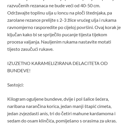
razvučenih rezanaca ne bude veći od 40-50 cm.
Održavajte toplinu ulja u loncu na ploči štednjaka, pa
zarolane rezance prelijte s 2-3 žlice vrućeg ulja i rukama
ravnomjerno rasporedite po cijeloj površini. Ovaj korak je
ključan kako bi se spriječilo pucanje tijesta tijekom
procesa valjanja. Nauljenim rukama nastavite motati
tijesto zasučući rukave.
IZUZETNO KARAMELIZIRANA DELACITETA OD
BUNDEVE!
Sastojci:
Kilogram oguljene bundeve, dvije i pol šalice šećera,
naribana narančina korica, jedan manji štapić cimeta,
jedan zvjezdasti anis, tri do četiri mahune kardamoma i
sedam do osam klinčića, pomiješano s orasima za ukras.