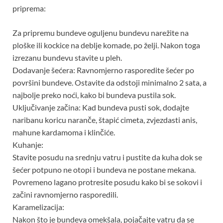
priprema:
Za pripremu bundeve oguljenu bundevu narežite na
ploške ili kockice na deblje komade, po želji. Nakon toga
izrezanu bundevu stavite u pleh.
Dodavanje šećera: Ravnomjerno rasporedite šećer po
površini bundeve. Ostavite da odstoji minimalno 2 sata, a
najbolje preko noći, kako bi bundeva pustila sok.
Uključivanje začina: Kad bundeva pusti sok, dodajte
naribanu koricu naranče, štapić cimeta, zvjezdasti anis,
mahune kardamoma i klinčiće.
Kuhanje:
Stavite posudu na srednju vatru i pustite da kuha dok se
šećer potpuno ne otopi i bundeva ne postane mekana.
Povremeno lagano protresite posudu kako bi se sokovi i
začini ravnomjerno rasporedili.
Karamelizacija:
Nakon što je bundeva omekšala, pojačajte vatru da se