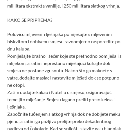
mililitara ekstrakta vanilije, i 250 mililitara slatkog vrhnja.
KAKO SE PRIPREMA?
Polovicu mljevenih lješnjaka pomiješajte s mljevenim
biskvitom i dobivenu smjesu ravnomjerno rasporedite po
dnu kalupa.
Pomiješajte brašno i šećer koje ste prethodno pomiješali s
mlijekom, a zatim neprestano miješajući kuhajte dok
smjesa ne postane zgusnuta. Nakon što ga maknete s
vatre, dodajte maslac i nastavite miješati dok se potpuno
ne otopi.
Zatim dodajte kakao i Nutellu u smjesu, osiguravajući
temeljito miješanje. Smjesu lagano preliti preko keksa i
lješnjaka.
Započnite tučenjem slatkog vrhnja dok ne dobijete meku
pjenu, a zatim ga pažljivo prelijte preko dekadentnog
nadjeva od čokolade. Kad se spljošti, stavite ga u hladnjak