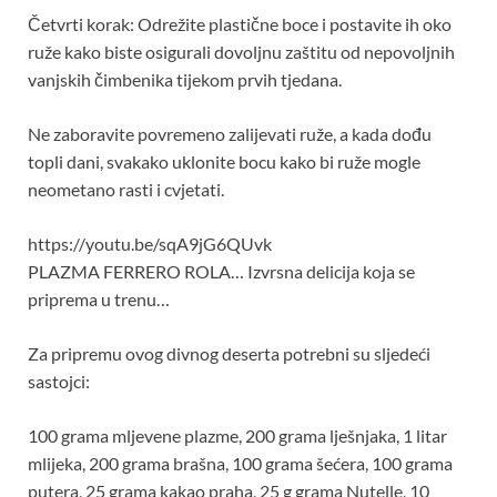
Četvrti korak: Odrežite plastične boce i postavite ih oko
ruže kako biste osigurali dovoljnu zaštitu od nepovoljnih
vanjskih čimbenika tijekom prvih tjedana.
Ne zaboravite povremeno zalijevati ruže, a kada dođu
topli dani, svakako uklonite bocu kako bi ruže mogle
neometano rasti i cvjetati.
https://youtu.be/sqA9jG6QUvk
PLAZMA FERRERO ROLA… Izvrsna delicija koja se
priprema u trenu…
Za pripremu ovog divnog deserta potrebni su sljedeći
sastojci:
100 grama mljevene plazme, 200 grama lješnjaka, 1 litar
mlijeka, 200 grama brašna, 100 grama šećera, 100 grama
putera, 25 grama kakao praha, 25 g grama Nutelle, 10