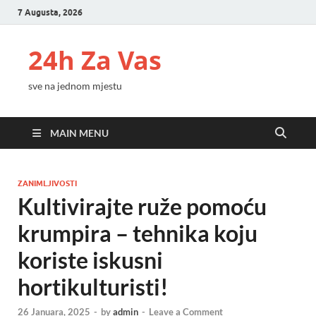
7 Augusta, 2026
24h Za Vas
sve na jednom mjestu
MAIN MENU
ZANIMLJIVOSTI
Kultivirajte ruže pomoću
krumpira – tehnika koju
koriste iskusni
hortikulturisti!
26 Januara, 2025
-
by
admin
-
Leave a Comment