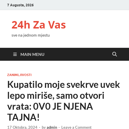
7 Augusta, 2026
24h Za Vas
sve na jednom mjestu
MAIN MENU
ZANIMLJIVOSTI
Kupatilo moje svekrve uvek
lepo miriše, samo otvori
vrata: 0V0 JE NJENA
TAJNA!
17 Oktobra, 2024
-
by
admin
-
Leave a Comment