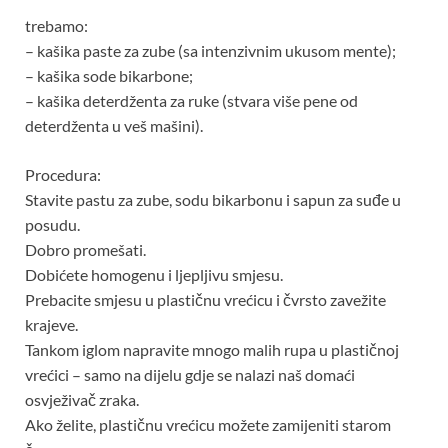
trebamo:
– kašika paste za zube (sa intenzivnim ukusom mente);
– kašika sode bikarbone;
– kašika deterdženta za ruke (stvara više pene od
deterdženta u veš mašini).
Procedura:
Stavite pastu za zube, sodu bikarbonu i sapun za suđe u
posudu.
Dobro promešati.
Dobićete homogenu i ljepljivu smjesu.
Prebacite smjesu u plastičnu vrećicu i čvrsto zavežite
krajeve.
Tankom iglom napravite mnogo malih rupa u plastičnoj
vrećici – samo na dijelu gdje se nalazi naš domaći
osvježivač zraka.
Ako želite, plastičnu vrećicu možete zamijeniti starom