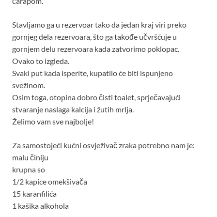
čarapom.
Stavljamo ga u rezervoar tako da jedan kraj viri preko
gornjeg dela rezervoara, što ga takođe učvršćuje u
gornjem delu rezervoara kada zatvorimo poklopac.
Ovako to izgleda.
Svaki put kada isperite, kupatilo će biti ispunjeno
svežinom.
Osim toga, otopina dobro čisti toalet, sprječavajući
stvaranje naslaga kalcija i žutih mrlja.
Želimo vam sve najbolje!
Za samostojeći kućni osvježivač zraka potrebno nam je:
malu činiju
krupna so
1/2 kapice omekšivača
15 karanfilića
1 kašika alkohola