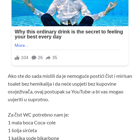
Ako ste do sada mislili da je nemoguće postići čist i mirisan
toalet bez hemikalija i da neće uspjeti bez kupovine
osvježivača, ovaj postupak sa YouTube-a bi vas mogao
uvjeriti u suprotno.
Za čist WC potrebno nam je:
1 mala boca Coca-cole
1 šolja sirćeta
1 kašika sode bikarbone