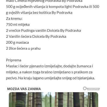
malo Cimeta mljevenog Podravka By Podravka
500 g ocijeđenih višanja iz kompota light Podravka ili 500
g svježih višanja bez koštica By Podravka
Za kremu:
750 ml mlijeka
2 vrećice Pudinga vanilin Dolcela By Podravka
2 Vanilin šećera Dolcela By Podravka
200 g maslaca
2 žlice šećera u prahu
Priprema
Maslac i šećer pjenasto izmiješajte, dodajte žumanca i
mlijeko, a nakon toga brašno izmiješano s praškom za
pecivo. Na kraju lagano umiješajte snijeg od bjelanjaka.