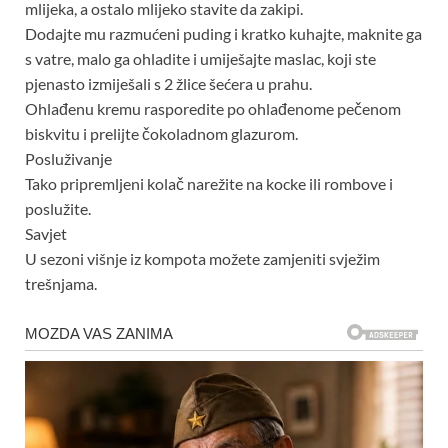
mlijeka, a ostalo mlijeko stavite da zakipi.
Dodajte mu razmućeni puding i kratko kuhajte, maknite ga
s vatre, malo ga ohladite i umiješajte maslac, koji ste
pjenasto izmiješali s 2 žlice šećera u prahu.
Ohlađenu kremu rasporedite po ohlađenome pečenom
biskvitu i prelijte čokoladnom glazurom.
Posluživanje
Tako pripremljeni kolač narežite na kocke ili rombove i
poslužite.
Savjet
U sezoni višnje iz kompota možete zamjeniti svježim
trešnjama.