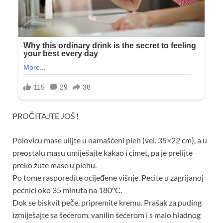
PROČITAJTE JOŠ !
Polovicu mase ulijte u namašćeni pleh (vel. 35×22 cm), a u
preostalu masu umiješajte kakao i cimet, pa je prelijte
preko žute mase u plehu.
Po tome rasporedite ocijeđene višnje. Pecite u zagrijanoj
pećnici oko 35 minuta na 180°C.
Dok se biskvit peče, pripremite kremu. Prašak za puding
izmiješajte sa šećerom, vanilin šećerom i s malo hladnog