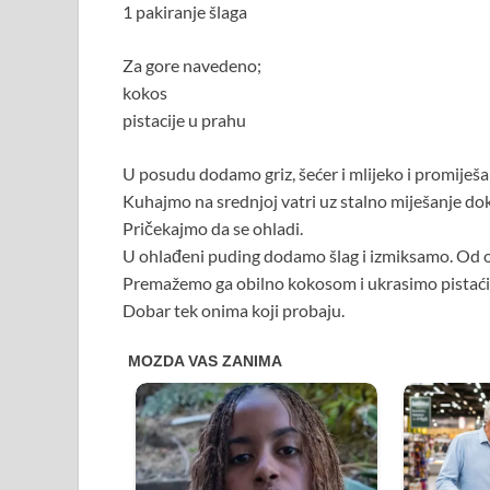
1 pakiranje šlaga
Za gore navedeno;
kokos
pistacije u prahu
U posudu dodamo griz, šećer i mlijeko i promiješ
Kuhajmo na srednjoj vatri uz stalno miješanje dok
Pričekajmo da se ohladi.
U ohlađeni puding dodamo šlag i izmiksamo. Od o
Premažemo ga obilno kokosom i ukrasimo pistaći
Dobar tek onima koji probaju.