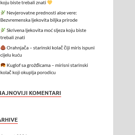
koju biste trebali znati
Nevjerovatne prednosti aloe vere:
Bezvremenska ljekovita biljka prirode
Skrivena ljekovita moć sljeza koju biste
trebali znati
Orahnjača – starinski kolač čiji miris ispuni
cijelu kuću
Kuglof sa grožđicama – mirisni starinski
kolač koji okuplja porodicu
NAJNOVIJI KOMENTARI
ARHIVE