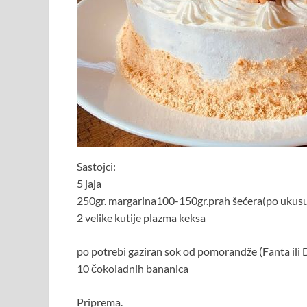
Sastojci:
5 jaja
250gr. margarina100-150gr.prah šećera(po ukus
2 velike kutije plazma keksa
po potrebi gaziran sok od pomorandže (Fanta ili 
10 čokoladnih bananica
Priprema.