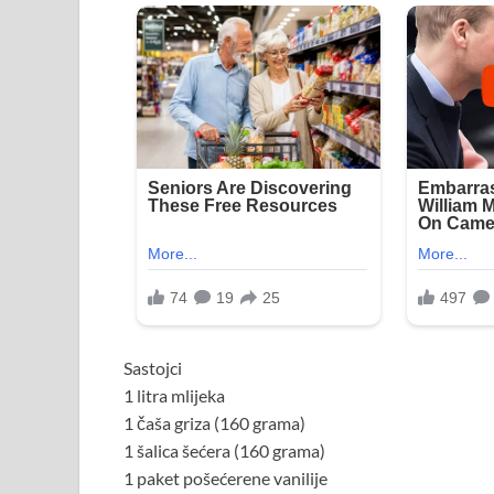
Sastojci
1 litra mlijeka
1 čaša griza (160 grama)
1 šalica šećera (160 grama)
1 paket pošećerene vanilije