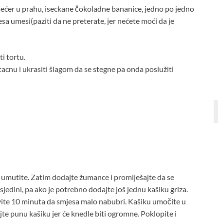
šećer u prahu, iseckane čokoladne bananice, jedno po jedno
sa umesi(paziti da ne preterate, jer nećete moći da je
ti tortu.
 tacnu i ukrasiti šlagom da se stegne pa onda poslužiti
o umutite. Zatim dodajte žumance i promiješajte da se
 sjedini, pa ako je potrebno dodajte još jednu kašiku griza.
vite 10 minuta da smjesa malo nabubri. Kašiku umočite u
jte punu kašiku jer će knedle biti ogromne. Poklopite i