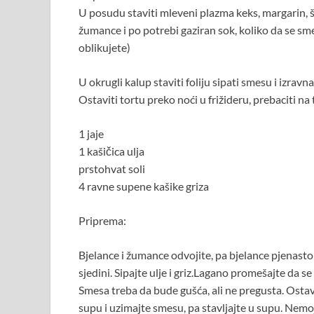
U posudu staviti mleveni plazma keks, margarin, 
žumance i po potrebi gaziran sok, koliko da se sme
oblikujete)
U okrugli kalup staviti foliju sipati smesu i izravna
Ostaviti tortu preko noći u frižideru, prebaciti na
1 jaje
1 kašičica ulja
prstohvat soli
4 ravne supene kašike griza
Priprema:
Bjelance i žumance odvojite, pa bjelance pjenast
sjedini. Sipajte ulje i griz.Lagano promešajte da se
Smesa treba da bude gušća, ali ne pregusta. Osta
supu i uzimajte smesu, pa stavljajte u supu. Nemo