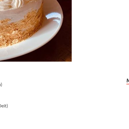
u)
Deit)