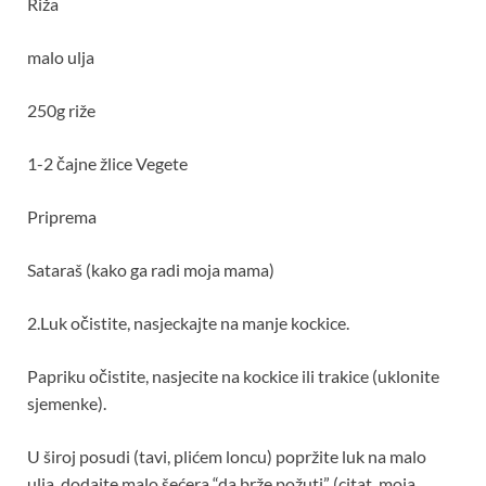
Riža
malo ulja
250g riže
1-2 čajne žlice Vegete
Priprema
Sataraš (kako ga radi moja mama)
2.Luk očistite, nasjeckajte na manje kockice.
Papriku očistite, nasjecite na kockice ili trakice (uklonite
sjemenke).
U široj posudi (tavi, plićem loncu) popržite luk na malo
ulja, dodajte malo šećera “da brže požuti” (citat, moja