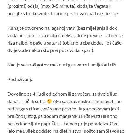
(prozirni) odsjaj (max 3-5 minuta), dodajte Vegetu i
prelijte s toliko vode da bude prst-dva iznad razine riže.
Kuhajte otvoreno na laganoj vatri (bez miješanja!) dok
voda ne ispari i riža malo omekša, ali ne previše – al dente
riža najbolje paše u sataraš (obično treba dodati još čašu-
dvije vode nakon što prvi puta voda ispari).
Kad je sataraš gotov, maknuti ga s vatre i umiješati rižu.
Posluživanje
Dovoljno za 4 ljudi odjednom ili za večeru za dvoje ljudi
danas i ručak sutra
Ako sataraš mislite zamrzavati, ne
radite ga s rižom, već samo povrće. Ja ga obožavam jesti
prilično ljutog, pa dodam madjarsku Erős Pistu ili sitno
nasjeckane ljute papričice – taman prije paradajza. Ovo
jelo me uvijek podsjeti na djetinjstvo (pošto sam Slavonac