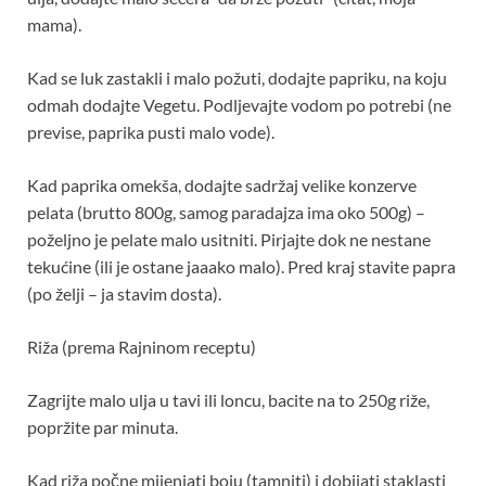
mama).
Kad se luk zastakli i malo požuti, dodajte papriku, na koju
odmah dodajte Vegetu. Podljevajte vodom po potrebi (ne
previse, paprika pusti malo vode).
Kad paprika omekša, dodajte sadržaj velike konzerve
pelata (brutto 800g, samog paradajza ima oko 500g) –
poželjno je pelate malo usitniti. Pirjajte dok ne nestane
tekućine (ili je ostane jaaako malo). Pred kraj stavite papra
(po želji – ja stavim dosta).
Riža (prema Rajninom receptu)
Zagrijte malo ulja u tavi ili loncu, bacite na to 250g riže,
popržite par minuta.
Kad riža počne mijenjati boju (tamniti) i dobijati staklasti