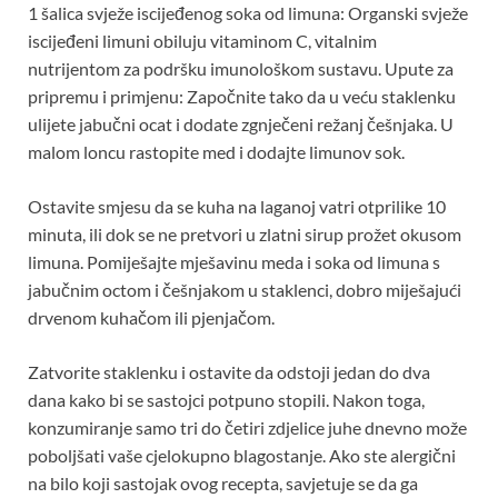
1 šalica svježe iscijeđenog soka od limuna: Organski svježe
iscijeđeni limuni obiluju vitaminom C, vitalnim
nutrijentom za podršku imunološkom sustavu. Upute za
pripremu i primjenu: Započnite tako da u veću staklenku
ulijete jabučni ocat i dodate zgnječeni režanj češnjaka. U
malom loncu rastopite med i dodajte limunov sok.
Ostavite smjesu da se kuha na laganoj vatri otprilike 10
minuta, ili dok se ne pretvori u zlatni sirup prožet okusom
limuna. Pomiješajte mješavinu meda i soka od limuna s
jabučnim octom i češnjakom u staklenci, dobro miješajući
drvenom kuhačom ili pjenjačom.
Zatvorite staklenku i ostavite da odstoji jedan do dva
dana kako bi se sastojci potpuno stopili. Nakon toga,
konzumiranje samo tri do četiri zdjelice juhe dnevno može
poboljšati vaše cjelokupno blagostanje. Ako ste alergični
na bilo koji sastojak ovog recepta, savjetuje se da ga