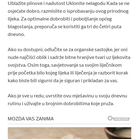
Ublažite plinove i nadutost Uklonite nelagodu Kada se ne
osjećate dobro, razmislite o isprobavanju ovog prirodnog
lijeka. Za optimalne dobrobiti i poboljšanje općeg
blagostanja, preporuča se koristiti ga tri do četiri puta
dnevno.
Ako su dostupni, odlučite se za organske sastojke, jer oni
nude najčišći oblik i sadrže bitne hranjive tvari uz ljekovita
svojstva. Osim toga, savjetovanje sa svojim liječnikom
prije početka bilo kojeg lijeka ili liječenja je razborit korak
kako biste bili sigurni da je siguran i prikladan za vas.
Ako je sve u redu, uvrstite ovu mješavinu u svoju dnevnu
rutinu i uživajte u brojnim dobrobitima koje pruža.