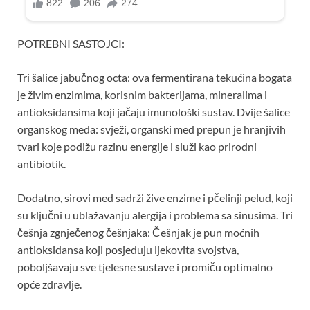
POTREBNI SASTOJCI:
Tri šalice jabučnog octa: ova fermentirana tekućina bogata
je živim enzimima, korisnim bakterijama, mineralima i
antioksidansima koji jačaju imunološki sustav. Dvije šalice
organskog meda: svježi, organski med prepun je hranjivih
tvari koje podižu razinu energije i služi kao prirodni
antibiotik.
Dodatno, sirovi med sadrži žive enzime i pčelinji pelud, koji
su ključni u ublažavanju alergija i problema sa sinusima. Tri
češnja zgnječenog češnjaka: Češnjak je pun moćnih
antioksidansa koji posjeduju ljekovita svojstva,
poboljšavaju sve tjelesne sustave i promiču optimalno
opće zdravlje.