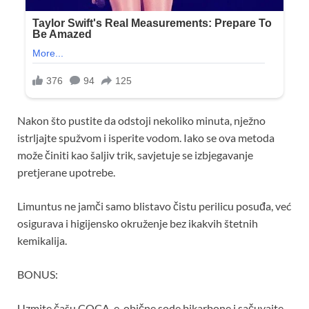
Nakon što pustite da odstoji nekoliko minuta, nježno
istrljajte spužvom i isperite vodom. Iako se ova metoda
može činiti kao šaljiv trik, savjetuje se izbjegavanje
pretjerane upotrebe.
Limuntus ne jamči samo blistavo čistu perilicu posuđa, već
osigurava i higijensko okruženje bez ikakvih štetnih
kemikalija.
BONUS:
Uzmite čašu COCA-e, obične sode bikarbone i sačuvajte