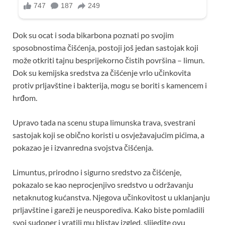
Dok su ocat i soda bikarbona poznati po svojim
sposobnostima čišćenja, postoji još jedan sastojak koji
može otkriti tajnu besprijekorno čistih površina – limun.
Dok su kemijska sredstva za čišćenje vrlo učinkovita
protiv prljavštine i bakterija, mogu se boriti s kamencem i
hrđom.
Upravo tada na scenu stupa limunska trava, svestrani
sastojak koji se obično koristi u osvježavajućim pićima, a
pokazao je i izvanredna svojstva čišćenja.
Limuntus, prirodno i sigurno sredstvo za čišćenje,
pokazalo se kao neprocjenjivo sredstvo u održavanju
netaknutog kućanstva. Njegova učinkovitost u uklanjanju
prljavštine i gareži je neusporediva. Kako biste pomladili
svoj sudoper i vratili mu blistav izgled, slijedite ovu