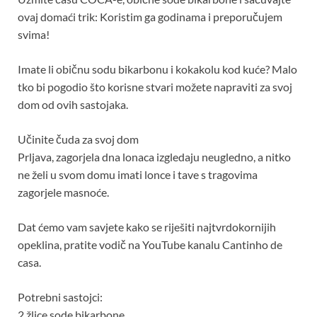
ovaj domaći trik: Koristim ga godinama i preporučujem
svima!
Imate li običnu sodu bikarbonu i kokakolu kod kuće? Malo
tko bi pogodio što korisne stvari možete napraviti za svoj
dom od ovih sastojaka.
Učinite čuda za svoj dom
Prljava, zagorjela dna lonaca izgledaju neugledno, a nitko
ne želi u svom domu imati lonce i tave s tragovima
zagorjele masnoće.
Dat ćemo vam savjete kako se riješiti najtvrdokornijih
opeklina, pratite vodič na YouTube kanalu Cantinho de
casa.
Potrebni sastojci:
2 žlice sode bikarbone