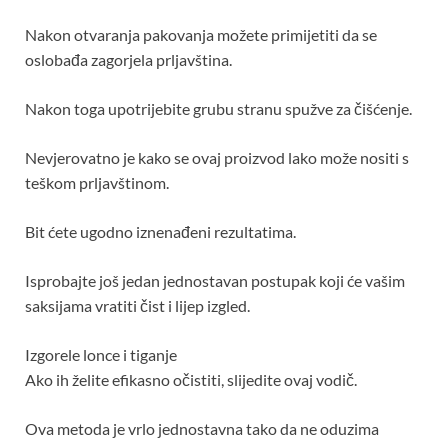
Nakon otvaranja pakovanja možete primijetiti da se
oslobađa zagorjela prljavština.
Nakon toga upotrijebite grubu stranu spužve za čišćenje.
Nevjerovatno je kako se ovaj proizvod lako može nositi s
teškom prljavštinom.
Bit ćete ugodno iznenađeni rezultatima.
Isprobajte još jedan jednostavan postupak koji će vašim
saksijama vratiti čist i lijep izgled.
Izgorele lonce i tiganje
Ako ih želite efikasno očistiti, slijedite ovaj vodič.
Ova metoda je vrlo jednostavna tako da ne oduzima