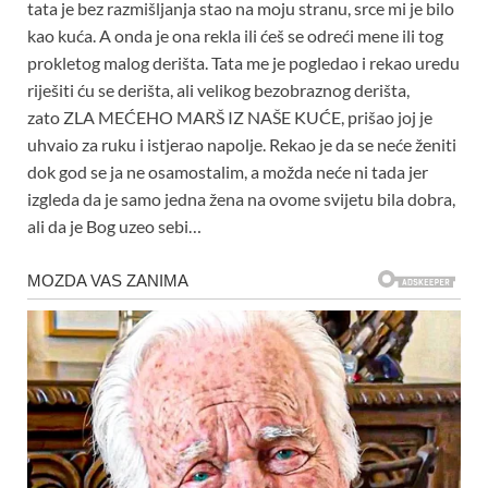
tata je bez razmišljanja stao na moju stranu, srce mi je bilo
kao kuća. A onda je ona rekla ili ćeš se odreći mene ili tog
prokletog malog derišta. Tata me je pogledao i rekao uredu
riješiti ću se derišta, ali velikog bezobraznog derišta,
zato ZLA MEĆEHO MARŠ IZ NAŠE KUĆE, prišao joj je
uhvaio za ruku i istjerao napolje. Rekao je da se neće ženiti
dok god se ja ne osamostalim, a možda neće ni tada jer
izgleda da je samo jedna žena na ovome svijetu bila dobra,
ali da je Bog uzeo sebi…