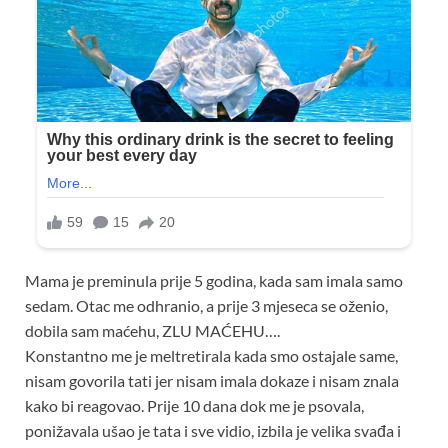
Mama je preminula prije 5 godina, kada sam imala samo
sedam. Otac me odhranio, a prije 3 mjeseca se oženio,
dobila sam maćehu, ZLU MAĆEHU….
Konstantno me je meltretirala kada smo ostajale same,
nisam govorila tati jer nisam imala dokaze i nisam znala
kako bi reagovao. Prije 10 dana dok me je psovala,
ponižavala ušao je tata i sve vidio, izbila je velika svađa i