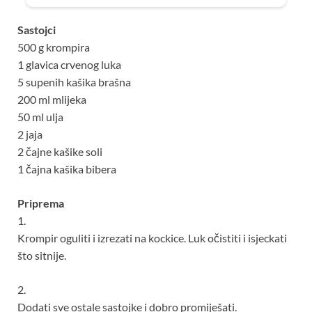
Sastojci
500 g krompira
1 glavica crvenog luka
5 supenih kašika brašna
200 ml mlijeka
50 ml ulja
2 jaja
2 čajne kašike soli
1 čajna kašika bibera
Priprema
1.
Krompir oguliti i izrezati na kockice. Luk očistiti i isjeckati
što sitnije.
2.
Dodati sve ostale sastojke i dobro promiješati.