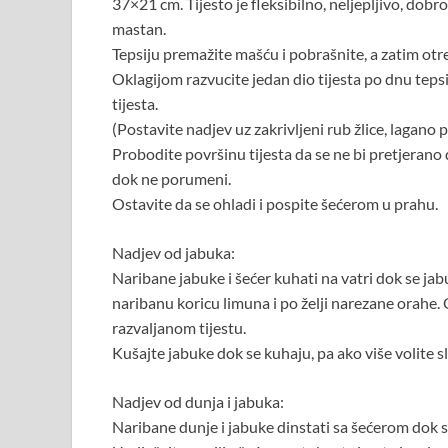
37×21 cm. Tijesto je fleksibilno, neljepljivo, dobr
mastan.
Tepsiju premažite mašću i pobrašnite, a zatim otre
Oklagijom razvucite jedan dio tijesta po dnu tepsij
tijesta.
(Postavite nadjev uz zakrivljeni rub žlice, lagano p
Probodite površinu tijesta da se ne bi pretjerano 
dok ne porumeni.
Ostavite da se ohladi i pospite šećerom u prahu.
Nadjev od jabuka:
Naribane jabuke i šećer kuhati na vatri dok se jab
naribanu koricu limuna i po želji narezane orahe. 
razvaljanom tijestu.
Kušajte jabuke dok se kuhaju, pa ako više volite s
Nadjev od dunja i jabuka:
Naribane dunje i jabuke dinstati sa šećerom dok 