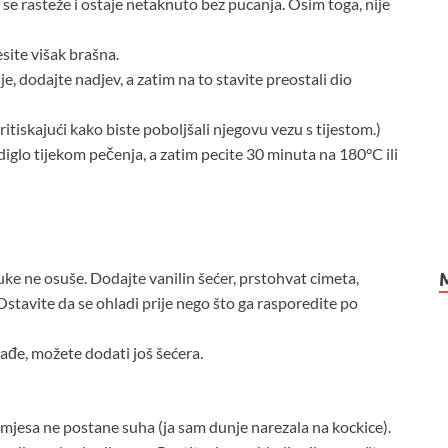
o se rasteže i ostaje netaknuto bez pucanja. Osim toga, nije
site višak brašna.
e, dodajte nadjev, a zatim na to stavite preostali dio
ritiskajući kako biste poboljšali njegovu vezu s tijestom.)
diglo tijekom pečenja, a zatim pecite 30 minuta na 180°C ili
uke ne osuše. Dodajte vanilin šećer, prstohvat cimeta,
Ostavite da se ohladi prije nego što ga rasporedite po
lađe, možete dodati još šećera.
smjesa ne postane suha (ja sam dunje narezala na kockice).