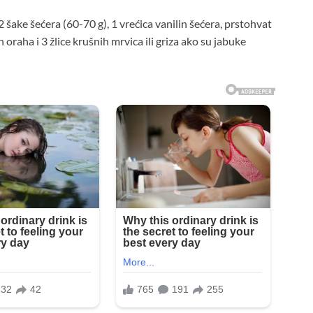
2 šake šećera (60-70 g), 1 vrećica vanilin šećera, prstohvat
oraha i 3 žlice krušnih mrvica ili griza ako su jabuke