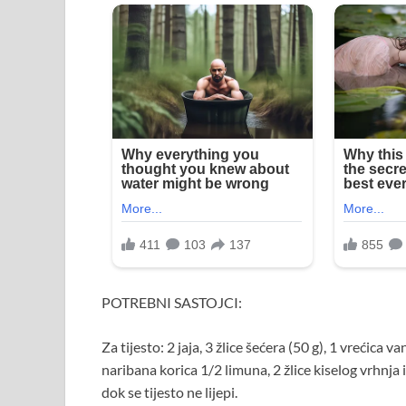
POTREBNI SASTOJCI:
Za tijesto: 2 jaja, 3 žlice šećera (50 g), 1 vrećica v
naribana korica 1/2 limuna, 2 žlice kiselog vrhnja i
dok se tijesto ne lijepi.