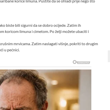
naribane korice limuna. Pustite da se ohladi prije nego što
ko biste bili sigurni da se dobro ocijede. Zatim ih
m koricom limuna i cimetom. Po želji možete ubaciti i
a krušnim mrvicama. Zatim naslagati višnje, pokriti to drugim
ći u pećnici.