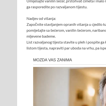
Umiješajte vanilin šećer, prstohvat cimeta i malo 
ga rasporedite po razvaljanom tijestu.
Nadjev od višanja:
Započnite stavljanjem opranih višanja u cjedilo ka
pomiješajte sa šećerom, vanilin šećerom, naribano
mljevene bademe.
List razvaljanog tijesta stavite u pleh i pospite g
listom tijesta, napraviti par uboda na vrhu, pa ispe