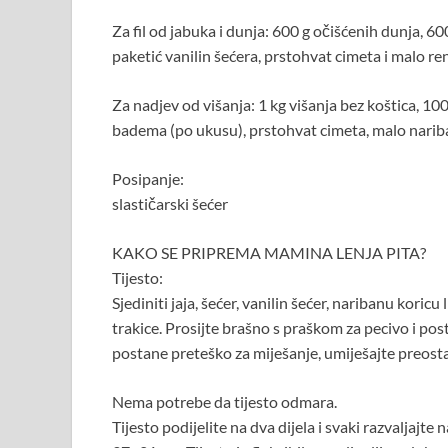
Za fil od jabuka i dunja: 600 g očišćenih dunja, 60
paketić vanilin šećera, prstohvat cimeta i malo r
Za nadjev od višanja: 1 kg višanja bez koštica, 100
badema (po ukusu), prstohvat cimeta, malo nariban
Posipanje:
slastičarski šećer
KAKO SE PRIPREMA MAMINA LENJA PITA?
Tijesto:
Sjediniti jaja, šećer, vanilin šećer, naribanu koric
trakice. Prosijte brašno s praškom za pecivo i p
postane preteško za miješanje, umiješajte preostal
Nema potrebe da tijesto odmara.
Tijesto podijelite na dva dijela i svaki razvaljaj