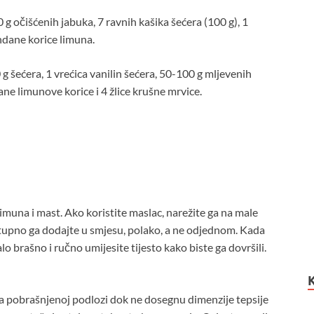
0 g očišćenih jabuka, 7 ravnih kašika šećera (100 g), 1
endane korice limuna.
 g šećera, 1 vrećica vanilin šećera, 50-100 g mljevenih
e limunove korice i 4 žlice krušne mrvice.
u limuna i mast. Ako koristite maslac, narežite ga na male
ostupno ga dodajte u smjesu, polako, a ne odjednom. Kada
o brašno i ručno umijesite tijesto kako biste ga dovršili.
te na pobrašnjenoj podlozi dok ne dosegnu dimenzije tepsije