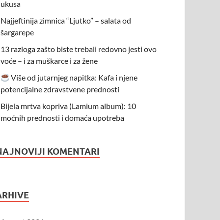
ukusa
Najjeftinija zimnica “Ljutko” – salata od
šargarepe
13 razloga zašto biste trebali redovno jesti ovo
voće – i za muškarce i za žene
Više od jutarnjeg napitka: Kafa i njene
potencijalne zdravstvene prednosti
Bijela mrtva kopriva (Lamium album): 10
moćnih prednosti i domaća upotreba
NAJNOVIJI KOMENTARI
ARHIVE