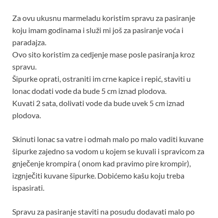
Za ovu ukusnu marmeladu koristim spravu za pasiranje
koju imam godinama i služi mi još za pasiranje voća i
paradajza.
Ovo sito koristim za cedjenje mase posle pasiranja kroz
spravu.
Šipurke oprati, ostraniti im crne kapice i repić, staviti u
lonac dodati vode da bude 5 cm iznad plodova.
Kuvati 2 sata, dolivati vode da bude uvek 5 cm iznad
plodova.
Skinuti lonac sa vatre i odmah malo po malo vaditi kuvane
šipurke zajedno sa vodom u kojem se kuvali i spravicom za
gnječenje krompira ( onom kad pravimo pire krompir),
izgnječiti kuvane šipurke. Dobićemo kašu koju treba
ispasirati.
Spravu za pasiranje staviti na posudu dodavati malo po