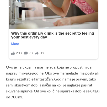
Ovo je najukusnija marmelada, koju ne propustim da
napravim svake godine. Oko ove marmelade ima posla ali
krajnji rezultat je fantastičan. Godinama je pravim, tako
sam iskustvom dobila način na koji je najlakše pasirati
skuvane šipurke. Od ove količine šipuraka dobije se 8 tegli
od 700 ml.