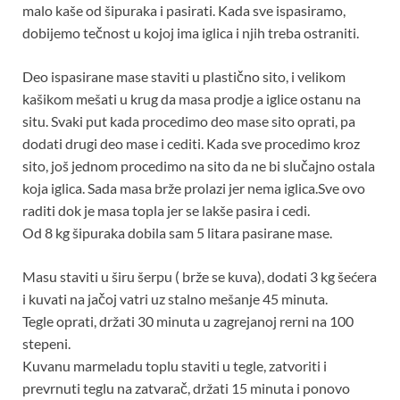
malo kaše od šipuraka i pasirati. Kada sve ispasiramo,
dobijemo tečnost u kojoj ima iglica i njih treba ostraniti.
Deo ispasirane mase staviti u plastično sito, i velikom
kašikom mešati u krug da masa prodje a iglice ostanu na
situ. Svaki put kada procedimo deo mase sito oprati, pa
dodati drugi deo mase i cediti. Kada sve procedimo kroz
sito, još jednom procedimo na sito da ne bi slučajno ostala
koja iglica. Sada masa brže prolazi jer nema iglica.Sve ovo
raditi dok je masa topla jer se lakše pasira i cedi.
Od 8 kg šipuraka dobila sam 5 litara pasirane mase.
Masu staviti u širu šerpu ( brže se kuva), dodati 3 kg šećera
i kuvati na jačoj vatri uz stalno mešanje 45 minuta.
Tegle oprati, držati 30 minuta u zagrejanoj rerni na 100
stepeni.
Kuvanu marmeladu toplu staviti u tegle, zatvoriti i
prevrnuti teglu na zatvarač, držati 15 minuta i ponovo