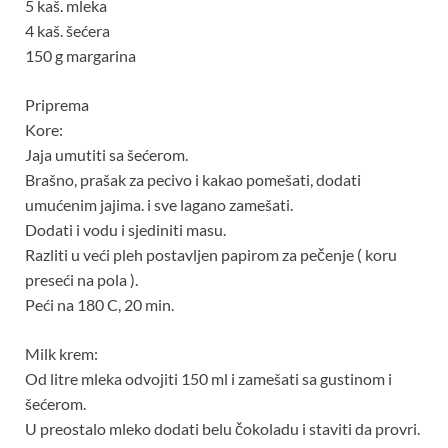
5 kaš. mleka
4 kaš. šećera
150 g margarina
Priprema
Kore:
Jaja umutiti sa šećerom.
Brašno, prašak za pecivo i kakao pomešati, dodati
umućenim jajima. i sve lagano zamešati.
Dodati i vodu i sjediniti masu.
Razliti u veći pleh postavljen papirom za pečenje ( koru
preseći na pola ).
Peći na 180 C, 20 min.
Milk krem:
Od litre mleka odvojiti 150 ml i zamešati sa gustinom i
šećerom.
U preostalo mleko dodati belu čokoladu i staviti da provri.