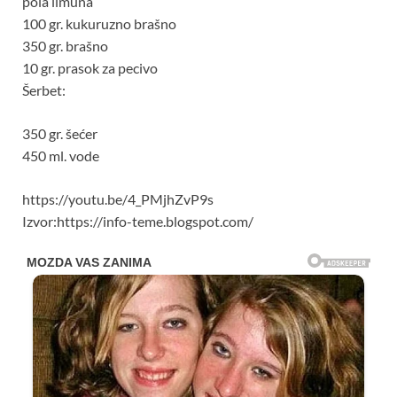
pola limuna
100 gr. kukuruzno brašno
350 gr. brašno
10 gr. prasok za pecivo
Šerbet:
350 gr. šećer
450 ml. vode
https://youtu.be/4_PMjhZvP9s
Izvor:https://info-teme.blogspot.com/