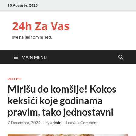
10 Augusta, 2026
24h Za Vas
sve na jednom mjestu
MAIN MENU
RECEPTI
Mirišu do komšije! Kokos
keksići koje godinama
pravim, tako jednostavni
7 Decembra, 2024
-
by
admin
-
Leave a Comment