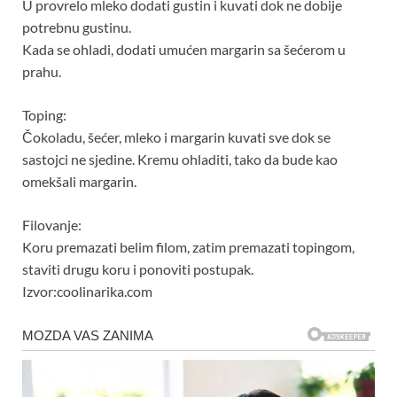
U provrelo mleko dodati gustin i kuvati dok ne dobije
potrebnu gustinu.
Kada se ohladi, dodati umućen margarin sa šećerom u
prahu.
Toping:
Čokoladu, šećer, mleko i margarin kuvati sve dok se
sastojci ne sjedine. Kremu ohladiti, tako da bude kao
omekšali margarin.
Filovanje:
Koru premazati belim filom, zatim premazati topingom,
staviti drugu koru i ponoviti postupak.
Izvor:coolinarika.com