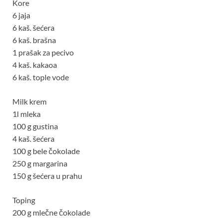
Kore
6 jaja
6 kaš. šećera
6 kaš. brašna
1 prašak za pecivo
4 kaš. kakaoa
6 kaš. tople vode
Milk krem
1l mleka
100 g gustina
4 kaš. šećera
100 g bele čokolade
250 g margarina
150 g šećera u prahu
Toping
200 g mlečne čokolade