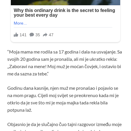
“Moja mama me rodila sa 17 godina i dala na usvajanje. Sa
svojih 20 godina sam je pronašla, ali mi je ukratko rekla:
„Zaboravi na mene! Moj muž je moćan čovjek, i ostavio bi
me da sazna za tebe.“
Godinu dana kasnije, njen muž me pronašao i pojavio se
na mom pragu. Cijeli moj svijet se preokrenuo kada mi je
otkrio da je sve što mi je moja majka tada rekla bila
potpuna laž.
Objasnio je da je slučajno čuo tajni razgovor između moje