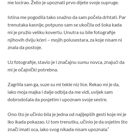
me locirao. Želio je upoznati prvo dijete svoje supruge.
Istina me pogodila tako snažno da sam počela drhtati. Par
trenutaka kasnije, potpuno sam se ukočila od šoka kada
mi je pružio veliku kovertu. Unutra su bile fotografije
njihovih dviju kćeri – mojih polusestara, za koje nisam ni
znala da postoje.
Uz fotografije, stavio je i značajnu sumu novca, znajući da
mi je očajnički potrebna.
Zagrlila sam ga, suze su mi tekle niz lice. Rekao mi je da,
iako moja majka i dalje odbija da me vidi, uvijek sam
dobrodošala da posjetim i upoznam svoje sestre.
Ono što je učinio bila je jedna od najljepših gesti koje mi je
iko ikada pokazao. U tom trenutku, učinio je da osjetim što
znači imati oca, iako svog nikada nisam upoznala.”