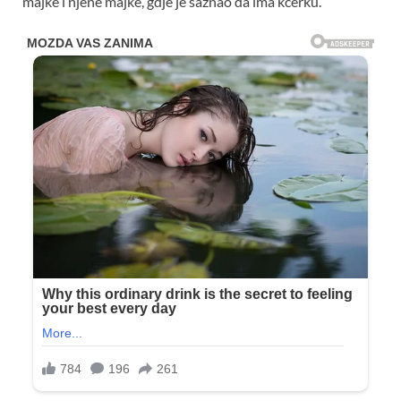
majke i njene majke, gdje je saznao da ima kćerku.