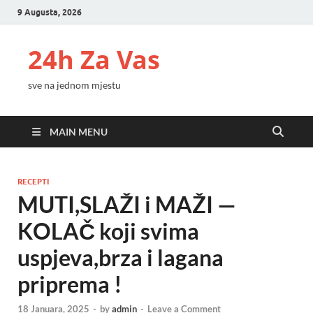
9 Augusta, 2026
24h Za Vas
sve na jednom mjestu
MAIN MENU
RECEPTI
MUTI,SLAŽI i MAŽI —
KOLAČ koji svima
uspjeva,brza i lagana
priprema !
18 Januara, 2025
-
by
admin
-
Leave a Comment