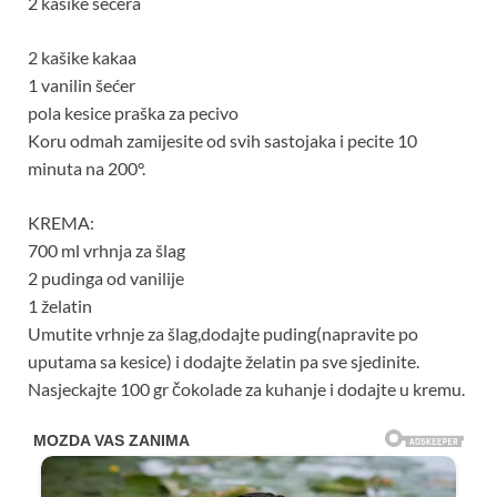
2 kašike šećera
2 kašike kakaa
1 vanilin šećer
pola kesice praška za pecivo
Koru odmah zamijesite od svih sastojaka i pecite 10
minuta na 200°.
KREMA:
700 ml vrhnja za šlag
2 pudinga od vanilije
1 želatin
Umutite vrhnje za šlag,dodajte puding(napravite po
uputama sa kesice) i dodajte želatin pa sve sjedinite.
Nasjeckajte 100 gr čokolade za kuhanje i dodajte u kremu.