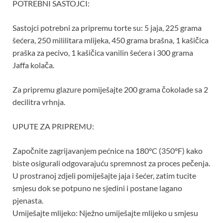
POTREBNI SASTOJCI:
Sastojci potrebni za pripremu torte su: 5 jaja, 225 grama
šećera, 250 mililitara mlijeka, 450 grama brašna, 1 kašičica
praška za pecivo, 1 kašičica vanilin šećera i 300 grama
Jaffa kolača.
Za pripremu glazure pomiješajte 200 grama čokolade sa 2
decilitra vrhnja.
UPUTE ZA PRIPREMU:
Započnite zagrijavanjem pećnice na 180°C (350°F) kako
biste osigurali odgovarajuću spremnost za proces pečenja.
U prostranoj zdjeli pomiješajte jaja i šećer, zatim tucite
smjesu dok se potpuno ne sjedini i postane lagano
pjenasta.
Umiješajte mlijeko: Nježno umiješajte mlijeko u smjesu