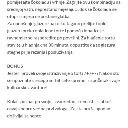
pomiješajte čokoladu i vrhnje. Zagrijte ovu kombinaciju na
srednjoj vatri, neprestano miješajući, dok se čokolada ne
otopi i smjesa ne postane glatka.
Za nanošenje glazure na tortu, lagano prelijte toplu
glazuru preko ohlađene torte i pomoću lopatice je
ravnomjerno rasporedite po površini. Za hlađenje tortu
stavite u hladnjak na 30 minuta, dopustite da se glazura
stegne prije rezanja i posluživanja.
BONUS
Jeste li proveli svoje istraživanje o torti 7+7+7? Nakon što
se upoznate s receptom, bit ćete spremni za početak svoje
kulinarske avanture!
Kolač, poznat po svojoj izvanrednoj kremasti i slatkoći,
osvaja nepce već na prvi zalogaj. Zaista pruža ugodan
doživljaj za nepce!