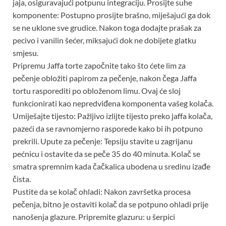
jaja, osiguravajući potpunu integraciju. Prosijte suhe
komponente: Postupno prosijte brašno, miješajući ga dok
se ne uklone sve grudice. Nakon toga dodajte prašak za
pecivo i vanilin šećer, miksajući dok ne dobijete glatku
smjesu.
Pripremu Jaffa torte započnite tako što ćete lim za
pečenje obložiti papirom za pečenje, nakon čega Jaffa
tortu rasporediti po obloženom limu. Ovaj će sloj
funkcionirati kao nepredviđena komponenta vašeg kolača.
Umiješajte tijesto: Pažljivo izlijte tijesto preko jaffa kolača,
pazeći da se ravnomjerno rasporede kako bi ih potpuno
prekrili. Upute za pečenje: Tepsiju stavite u zagrijanu
pećnicu i ostavite da se peče 35 do 40 minuta. Kolač se
smatra spremnim kada čačkalica ubodena u sredinu izađe
čista.
Pustite da se kolač ohladi: Nakon završetka procesa
pečenja, bitno je ostaviti kolač da se potpuno ohladi prije
nanošenja glazure. Pripremite glazuru: u šerpici