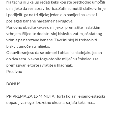
Na tacnu ili u kalup ređati keks koji ste prethodno umočili
u mlijeko da se napravi korica. Zatim umutiti slatko vrhnje
i podijeliti ga na tri dijela; jedan dio nanijeti na kekse i
poslagati banane narezane na krugove.
Ponovno ubacite kekse u mlijeko i premažite ih slatkim
vrhnjem. Slijedite dodatni sloj biskvita, zatim još slatkog
vrhnja pa narezane banane. Završni sloj bi trebao biti
biskvit umočen u mlijeko.
Ostavite smjesu da se odmori i ohladi u hladnjaku jedan
do dva sata. Nakon toga otopite mliječnu čokoladu za
premazivanje torte i vratite u hladnjak.
Predivno
BONUS
PRIPREMA ZA 15 MINUTA: Torta koja nije samo estetski
dopadljiva nego i izuzetno ukusna, sa jafa keksima…