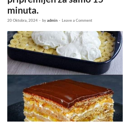
minuta.
20 Oktobra, 2024
-
by
admin
-
Leave a Comment