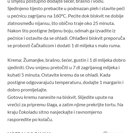
u smjesu postupno dodajte šećer, brašno i vodu.
Sjedinjeno tijesto prebacite u podmazan pleh i stavite peći
u pećnicu zagrijanu na 160°C. Pecite dok biskvit ne dobije
zlatnosmeđu nijansu, što obično traje oko 25 minuta.
Nakon što postigne željenu boju, odmah ga izvadite iz
pećnice i ostavite da se ohladi. Ohlađeni biskvit preporuča
se probosti čačkalicom i dodati 1 dl mlijeka s malo ruma.
Krema: Žumanjke, brašno, šećer, gustin i 1 dl mlijeka dobro
sjediniti. Ovu smjesu pretočiti u 7 dl zagrijanog mlijeka i
kuhati 5 minuta. Ostavite kremu da se ohladi. Kada
postigne odgovarajuću temperaturu, dodajte 1 margarin i
dobro promiješajte.
Gotovu kremu nanesite na biskvit. Slijedite upute na
vrećici za pripremu šlaga, a zatim njime prekrijte tortu. Na
kraju čokoladu sitno nasjeckajte i ravnomjerno
rasporedite po kolaču.