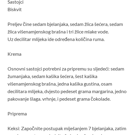
Sastojci
Biskvit
Preljev čine sedam bjelanjaka, sedam žlica šećera, sedam
žlica višenamjenskog brašna i tri žlice mlake vode.
Uz decilitar mlijeka ide određena količina ruma.
Krema
Osnovni sastojci potrebni za pripremu su sljedeći: sedam
žumanjaka, sedam kašika šećera, šest kašika
višenamjenskog brašna, jedna kašika gustina, osam
decilitara mlijeka, dvjesto pedeset grama margarina, jedno
pakovanje šlaga. vrhnje, i pedeset grama čokolade.
Priprema
Keksi: Započnite postupak miješanjem 7 bjelanjaka, zatim