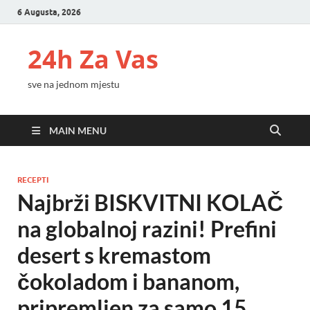
6 Augusta, 2026
24h Za Vas
sve na jednom mjestu
MAIN MENU
RECEPTI
Najbrži BISKVITNI KOLAČ
na globalnoj razini! Prefini
desert s kremastom
čokoladom i bananom,
pripremljen za samo 15