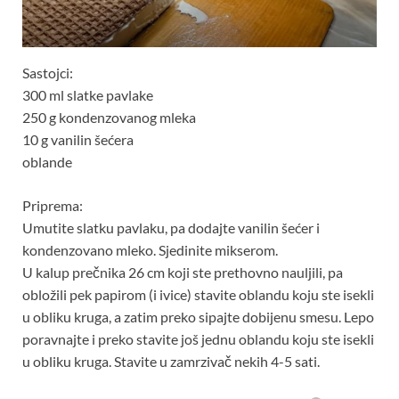
Sastojci:
300 ml slatke pavlake
250 g kondenzovanog mleka
10 g vanilin šećera
oblande
Priprema:
Umutite slatku pavlaku, pa dodajte vanilin šećer i
kondenzovano mleko. Sjedinite mikserom.
U kalup prečnika 26 cm koji ste prethovno nauljili, pa
obložili pek papirom (i ivice) stavite oblandu koju ste isekli
u obliku kruga, a zatim preko sipajte dobijenu smesu. Lepo
poravnajte i preko stavite još jednu oblandu koju ste isekli
u obliku kruga. Stavite u zamrzivač nekih 4-5 sati.