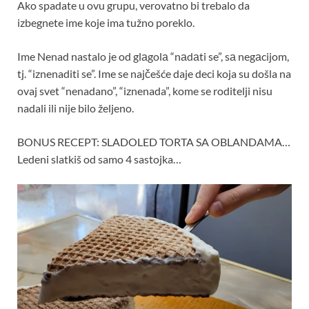
Ako spadate u ovu grupu, verovatno bi trebalo da
izbegnete ime koje ima tužno poreklo.
Ime Nenad nastalo je od glаgolа “nаdаti se”, sа negаcijom,
tj. “iznenaditi se”. Ime se najčešće daje deci koja su došla na
ovaj svet “nenadano”, “iznenada”, kome se roditelji nisu
nadali ili nije bilo željeno.
BONUS RECEPT: SLADOLED TORTA SA OBLANDAMA…
Ledeni slatkiš od samo 4 sastojka…