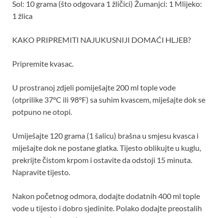
Sol: 10 grama (što odgovara 1 žličici) Žumanjci: 1 Mlijeko:
1 žlica
KAKO PRIPREMITI NAJUKUSNIJI DOMAĆI HLJEB?
Pripremite kvasac.
U prostranoj zdjeli pomiješajte 200 ml tople vode
(otprilike 37°C ili 98°F) sa suhim kvascem, miješajte dok se
potpuno ne otopi.
Umiješajte 120 grama (1 šalicu) brašna u smjesu kvasca i
miješajte dok ne postane glatka. Tijesto oblikujte u kuglu,
prekrijte čistom krpom i ostavite da odstoji 15 minuta.
Napravite tijesto.
Nakon početnog odmora, dodajte dodatnih 400 ml tople
vode u tijesto i dobro sjedinite. Polako dodajte preostalih