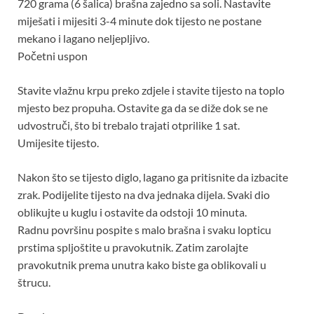
720 grama (6 šalica) brašna zajedno sa soli. Nastavite
miješati i mijesiti 3-4 minute dok tijesto ne postane
mekano i lagano neljepljivo.
Početni uspon
Stavite vlažnu krpu preko zdjele i stavite tijesto na toplo
mjesto bez propuha. Ostavite ga da se diže dok se ne
udvostruči, što bi trebalo trajati otprilike 1 sat.
Umijesite tijesto.
Nakon što se tijesto diglo, lagano ga pritisnite da izbacite
zrak. Podijelite tijesto na dva jednaka dijela. Svaki dio
oblikujte u kuglu i ostavite da odstoji 10 minuta.
Radnu površinu pospite s malo brašna i svaku lopticu
prstima spljoštite u pravokutnik. Zatim zarolajte
pravokutnik prema unutra kako biste ga oblikovali u
štrucu.