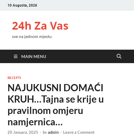
10 Augusta, 2026
24h Za Vas
sve na jednom mjestu
MAIN MENU
RECEPTI
NAJUKUSNI DOMAĆI
KRUH…Tajna se krije u
pravilnom omjeru
namjernica…
20 Januara, 2025
-
by
admin
-
Leave a Comment