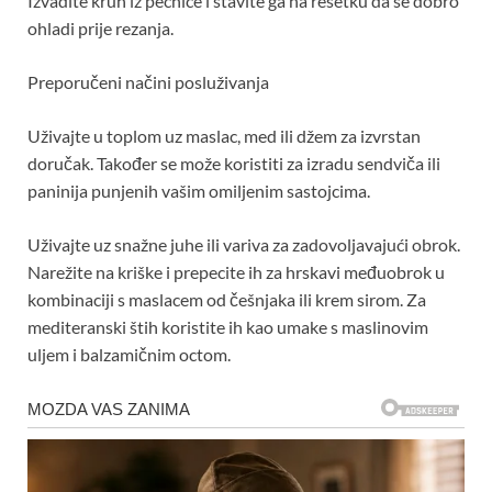
Izvadite kruh iz pećnice i stavite ga na rešetku da se dobro
ohladi prije rezanja.
Preporučeni načini posluživanja
Uživajte u toplom uz maslac, med ili džem za izvrstan
doručak. Također se može koristiti za izradu sendviča ili
paninija punjenih vašim omiljenim sastojcima.
Uživajte uz snažne juhe ili variva za zadovoljavajući obrok.
Narežite na kriške i prepecite ih za hrskavi međuobrok u
kombinaciji s maslacem od češnjaka ili krem ​​sirom. Za
mediteranski štih koristite ih kao umake s maslinovim
uljem i balzamičnim octom.