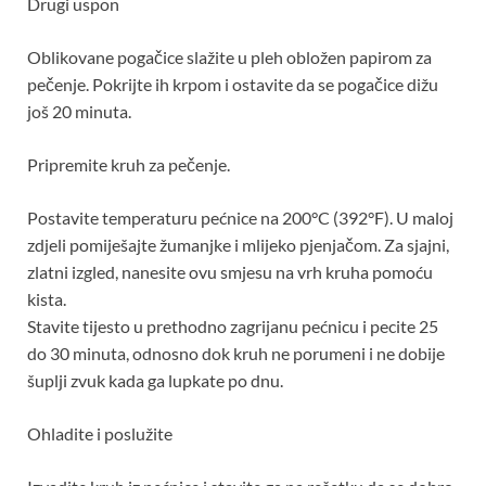
Drugi uspon
Oblikovane pogačice slažite u pleh obložen papirom za
pečenje. Pokrijte ih krpom i ostavite da se pogačice dižu
još 20 minuta.
Pripremite kruh za pečenje.
Postavite temperaturu pećnice na 200°C (392°F). U maloj
zdjeli pomiješajte žumanjke i mlijeko pjenjačom. Za sjajni,
zlatni izgled, nanesite ovu smjesu na vrh kruha pomoću
kista.
Stavite tijesto u prethodno zagrijanu pećnicu i pecite 25
do 30 minuta, odnosno dok kruh ne porumeni i ne dobije
šuplji zvuk kada ga lupkate po dnu.
Ohladite i poslužite