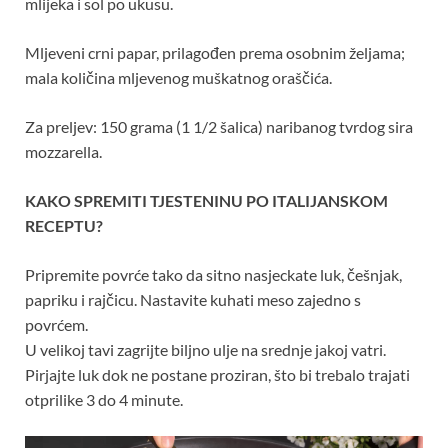
mlijeka i sol po ukusu.
Mljeveni crni papar, prilagođen prema osobnim željama;
mala količina mljevenog muškatnog oraščića.
Za preljev: 150 grama (1 1/2 šalica) naribanog tvrdog sira
mozzarella.
KAKO SPREMITI TJESTENINU PO ITALIJANSKOM
RECEPTU?
Pripremite povrće tako da sitno nasjeckate luk, češnjak,
papriku i rajčicu. Nastavite kuhati meso zajedno s
povrćem.
U velikoj tavi zagrijte biljno ulje na srednje jakoj vatri.
Pirjajte luk dok ne postane proziran, što bi trebalo trajati
otprilike 3 do 4 minute.