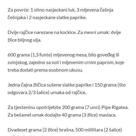
Za povrće: 1 sitno nasjeckani luk, 3 mljevena češnja
češnjaka i 2 nasjeckane slatke paprike.
Dvije rajčice narezane na kockice. Za mesni umak: dvije
žlice biljnog ulja.
600 grama (1,3 funte) mljevenog mesa, bilo goveđeg ili
svinjskog, zajedno sa soli i mljevenim crnim paprom, koje
treba dodati prema osobnom ukusu.
Jedna čajna žličica sušene slatke paprike i 150 grama (što
odgovara 2/3 šalice) umaka od rajčice.
Za tjesteninu upotrijebite 200 grama (7 unci) Pipe Rigatea.
Za bešamel umak dodajte 40 grama (3 žlice) maslaca.
Dvadeset grama (2 žlice) brašna, 500 mililitara (2 šalice)