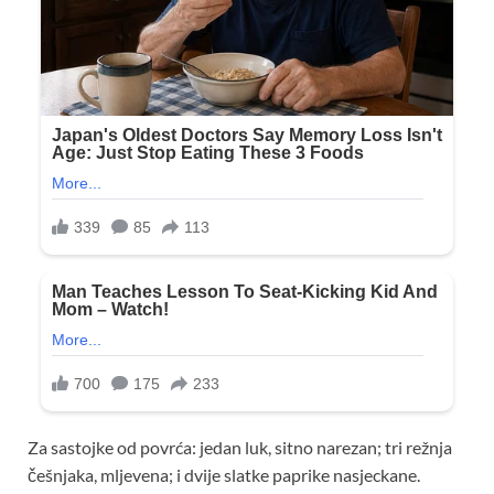
Za sastojke od povrća: jedan luk, sitno narezan; tri režnja
češnjaka, mljevena; i dvije slatke paprike nasjeckane.