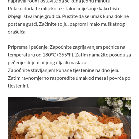
napravili roux i ostavite da se kuha jednu minutu.
Polako dodajte mlijeko uz stalno miješanje kako biste
izbjegli stvaranje grudica. Pustite da se umak kuha dok ne
postane gušći. Začinite solju, paprom i malo muškatnog
oraščića.
Priprema i pečenje: Započnite zagrijavanjem pećnice na
temperaturu od 180°C (355°F). Zatim namažite posudu za
pečenje slojem biljnog ulja ili maslaca.
Započnite stavljanjem kuhane tjestenine na dno jela.
Zatim ravnomjerno rasporedite umak od mesa i povrća po
tjestenini.