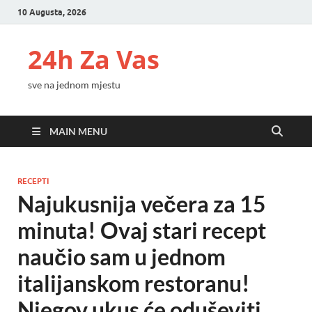
10 Augusta, 2026
24h Za Vas
sve na jednom mjestu
MAIN MENU
RECEPTI
Najukusnija večera za 15
minuta! Ovaj stari recept
naučio sam u jednom
italijanskom restoranu!
Njegov ukus će oduševiti