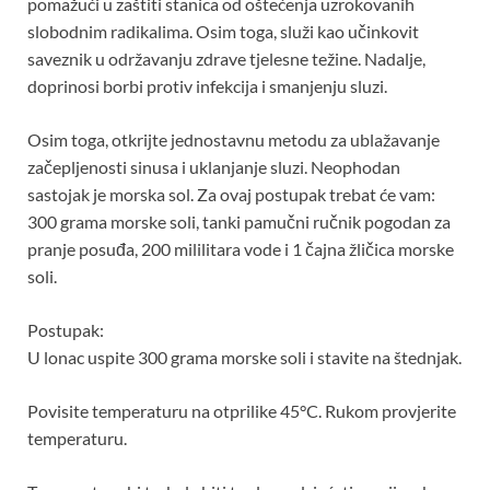
pomažući u zaštiti stanica od oštećenja uzrokovanih
slobodnim radikalima. Osim toga, služi kao učinkovit
saveznik u održavanju zdrave tjelesne težine. Nadalje,
doprinosi borbi protiv infekcija i smanjenju sluzi.
Osim toga, otkrijte jednostavnu metodu za ublažavanje
začepljenosti sinusa i uklanjanje sluzi. Neophodan
sastojak je morska sol. Za ovaj postupak trebat će vam:
300 grama morske soli, tanki pamučni ručnik pogodan za
pranje posuđa, 200 mililitara vode i 1 čajna žličica morske
soli.
Postupak:
U lonac uspite 300 grama morske soli i stavite na štednjak.
Povisite temperaturu na otprilike 45°C. Rukom provjerite
temperaturu.