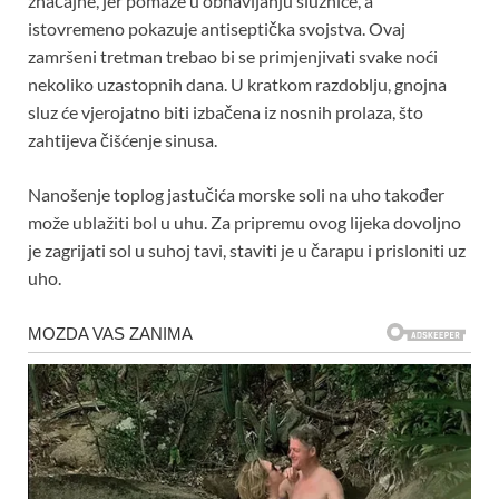
značajne, jer pomaže u obnavljanju sluznice, a
istovremeno pokazuje antiseptička svojstva. Ovaj
zamršeni tretman trebao bi se primjenjivati ​​svake noći
nekoliko uzastopnih dana. U kratkom razdoblju, gnojna
sluz će vjerojatno biti izbačena iz nosnih prolaza, što
zahtijeva čišćenje sinusa.
Nanošenje toplog jastučića morske soli na uho također
može ublažiti bol u uhu. Za pripremu ovog lijeka dovoljno
je zagrijati sol u suhoj tavi, staviti je u čarapu i prisloniti uz
uho.