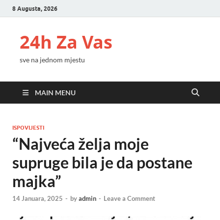
8 Augusta, 2026
24h Za Vas
sve na jednom mjestu
MAIN MENU
ISPOVIJESTI
“Najveća želja moje
supruge bila je da postane
majka”
14 Januara, 2025
-
by
admin
-
Leave a Comment