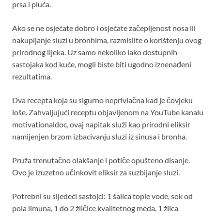
prsa i pluća.
Ako se ne osjećate dobro i osjećate začepljenost nosa ili
nakupljanje sluzi u bronhima, razmislite o korištenju ovog
prirodnog lijeka. Uz samo nekoliko lako dostupnih
sastojaka kod kuće, mogli biste biti ugodno iznenađeni
rezultatima.
Dva recepta koja su sigurno neprivlačna kad je čovjeku
loše. Zahvaljujući receptu objavljenom na YouTube kanalu
motivationaldoc, ovaj napitak služi kao prirodni eliksir
namijenjen brzom izbacivanju sluzi iz sinusa i bronha.
Pruža trenutačno olakšanje i potiče opušteno disanje.
Ovo je izuzetno učinkovit eliksir za suzbijanje sluzi.
Potrebni su sljedeći sastojci: 1 šalica tople vode, sok od
pola limuna, 1 do 2 žličice kvalitetnog meda, 1 žlica