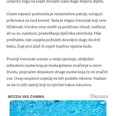
umjesto toga na svijet donijeti naše dugo željeno dijete.
Osam mjeseci podnosila je nezamislive patnje, ostajući
prikovana za svoj krevet. Tada je stigao trenutak koji smo
iščekivali. Usrdno smo molili za pozitivan ishod; rodila je,
ali su se, nažalost, predviđanja liječnika obistinila. Nije
preživjela, nije uspjela poživjeti dovoljno dugo da drži
bebu, čuje prvi plač ili osjeti toplinu njezine kože.
Postoji trenutak urezan u moje sjećanje, obilježen
odlaskom osobe koja je imala golemo značenje u mom
životu, popraćen dolaskom druge osobe koja će mi značiti
sve. Ovaj neopisivi osjećaj ne bih poželio nikome; Nadam
se da ću biti zadnji koji će izdržati takvo iskustvo.