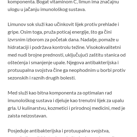
komponenta. Bogat vitaminom C, limun ima značajnu
ulogu u jačanju imunološkog sustava.
Limunov sok služi kao učinkovit lijek protiv prehlade i
gripe. Osim toga, pruža poticaj energije, što ga čini
izvrsnim izborom za početak dana. Nadalje, pomaže u
hidrataciji i podržava kontrolu težine. Visokokvalitetni
med nudi brojne prednosti, uključujući zaštitu stanica od
oštećenja i smanjenje upale. Njegova antibakterijska i
protuupalna svojstva čine ga neophodnim u borbi protiv
sezonskih i raznih drugih bolesti.
Med služi kao bitna komponenta za optimalan rad
imunološkog sustava i djeluje kao trenutni lijek za upalu
grla. U kulinarstvu, kozmetici i prirodnoj medicini, med je
zaista neizostavan.
Posjeduje antibakterijska i protuupalna svojstva,