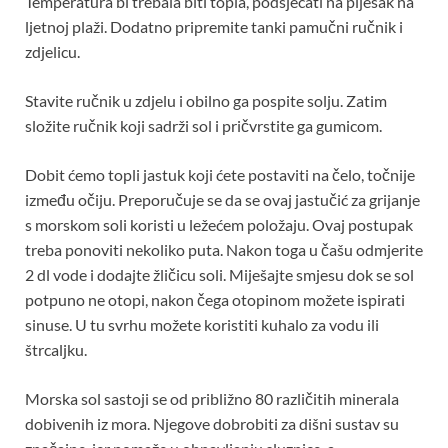
Temperatura bi trebala biti topla, podsjećati na pijesak na
ljetnoj plaži. Dodatno pripremite tanki pamučni ručnik i
zdjelicu.
Stavite ručnik u zdjelu i obilno ga pospite solju. Zatim
složite ručnik koji sadrži sol i pričvrstite ga gumicom.
Dobit ćemo topli jastuk koji ćete postaviti na čelo, točnije
između očiju. Preporučuje se da se ovaj jastučić za grijanje
s morskom soli koristi u ležećem položaju. Ovaj postupak
treba ponoviti nekoliko puta. Nakon toga u čašu odmjerite
2 dl vode i dodajte žličicu soli. Miješajte smjesu dok se sol
potpuno ne otopi, nakon čega otopinom možete ispirati
sinuse. U tu svrhu možete koristiti kuhalo za vodu ili
štrcaljku.
Morska sol sastoji se od približno 80 različitih minerala
dobivenih iz mora. Njegove dobrobiti za dišni sustav su