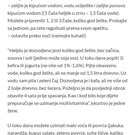
– zalijte je kipućom vodom, vodu ocijedite i zalijte ponovo
kipućom vodom ((1 čaša heljde u zrnu – 1,5 čaša vode).
Možete pripremiti 1, 2 ili 3 čaše, koliko god želite. Probajte
sa jednom, pa ćete regulisati prema svom apetitu.
– ostavite preko noći (nemojte kuhati)
“Heljdu je dozvoljeno jesti koliko god želite, bez začina,
sosova i soli (jedino može soja sos). U toku dana popiti 1l
kefira ili jogurta (ne više od 1%-1,6%). Pijte obavezno
vode, koliko god želite, ali ne manje od 1,5 litra dnevno. Uz
vodu sam pila i zeleni čaj. Dozvoljena je i kafa, ali ne više od
2 šolje dnevno, bez šećera. Poželjno je da posljednji obrok
obavite 4 sata prije spavanja. Kao i kod bilo koje dijete
preporučuje se uzimanje multivitamina”, iskustvo je jedne
žene.
U toku dana možete uzimati malo voća ili povrća (jabuka,
narandža, kupus salate, zeleno povrće, suhe šljive, kašiku