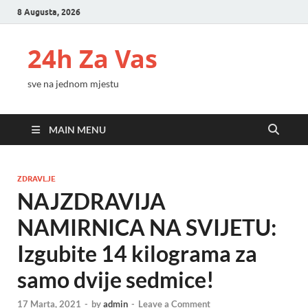
8 Augusta, 2026
24h Za Vas
sve na jednom mjestu
MAIN MENU
ZDRAVLJE
NAJZDRAVIJA
NAMIRNICA NA SVIJETU:
Izgubite 14 kilograma za
samo dvije sedmice!
17 Marta, 2021
-
by
admin
-
Leave a Comment