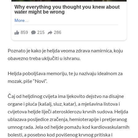
Poznato je kako je heljda veoma zdrava namirnica, koju
obavezno treba uključiti u ishranu.
Heljda poboljšava memoriju, te ju nazivaju idealnom za
mozak, piše “Novi“.
Čaj od heljdinog cvijeta ima ljekovito dejstvo na disajne
organe i pluća (kašalj, sluz, katar), a mješavina listova i
cvijetova heljde liječi aterosklerozu krvnih sudova. Heljda
ublazava posljedice zračenja, hemioterapije i pretjeranog
umnog rada. Jela od heljde pomažu kod kardiovaskularnih
bolesti, a posebno kod povišenog krvnog pritiska i