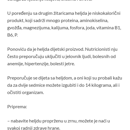
U poređenju sa drugim žitaricama heljda je niskokalorični
produkt, koji sadrži mnogo proteina, aminokiselina,
gvožđa, magnezijuma, kalijuma, fosfora, joda, vitamina B1,
B6, P.
Ponoviću da je heljda dijetski proizvod. Nutricionisti nju
često preporučuju uključiti u jelovnik ljudi, bolesnih od
anemije, hipertenzije, bolesti jetre.
Preporučuje se dijeta sa heljdom, a oni koji su probali kažu
da za dvije sedmice možete izgubiti i do 14 kilograma, ali i
očistiti organizam.
Priprema:
– nabavite heljdu proprženu u zrnu, možete je naći u
svakoj radnji zdrave hrane.