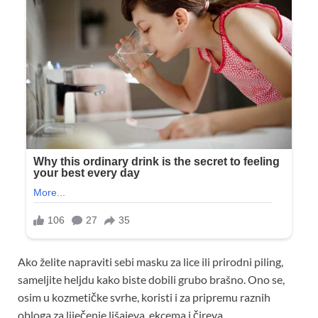
Ako želite napraviti sebi masku za lice ili prirodni piling,
sameljite heljdu kako biste dobili grubo brašno. Ono se,
osim u kozmetičke svrhe, koristi i za pripremu raznih
obloga za liječenje lišajeva, ekcema i čireva.