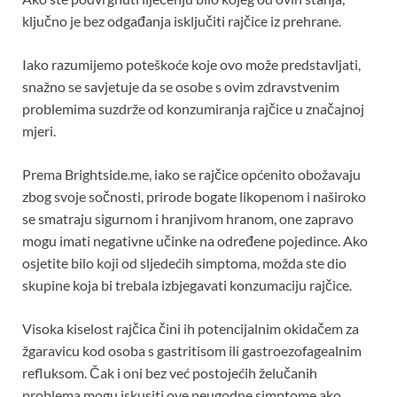
ključno je bez odgađanja isključiti rajčice iz prehrane.
Iako razumijemo poteškoće koje ovo može predstavljati,
snažno se savjetuje da se osobe s ovim zdravstvenim
problemima suzdrže od konzumiranja rajčice u značajnoj
mjeri.
Prema Brightside.me, iako se rajčice općenito obožavaju
zbog svoje sočnosti, prirode bogate likopenom i naširoko
se smatraju sigurnom i hranjivom hranom, one zapravo
mogu imati negativne učinke na određene pojedince. Ako
osjetite bilo koji od sljedećih simptoma, možda ste dio
skupine koja bi trebala izbjegavati konzumaciju rajčice.
Visoka kiselost rajčica čini ih potencijalnim okidačem za
žgaravicu kod osoba s gastritisom ili gastroezofagealnim
refluksom. Čak i oni bez već postojećih želučanih
problema mogu iskusiti ove neugodne simptome ako