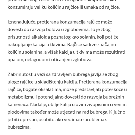
konzumiraju veliku količinu rajčice ili umaka od rajčice.
Iznenađujuće, pretjerana konzumacija rajčice može
dovesti do razvoja bolova u zglobovima. To je zbog
prisutnosti alkaloida poznatog kao solanin, koji potiče
nakupljanje kalcija u tkivima. Rajčice sadrže značajnu
količinu solanina, a višak kalcija u tkivima može rezultirati
upalom, nelagodom i oticanjem zglobova.
Zabrinutost u vezi sa zdravljem bubrega javlja se zbog
uloge rajčice u skladištenju kalcija. Pretjerana konzumacija
rajčice, bogate oksalatima, može predstavljati poteškoće u
metabolizmu i potencijalno dovesti do razvoja bubrežnih
kamenaca. Nadalje, obilje kalija u ovim živopisnim crvenim
plodovima također može utjecati na rad bubrega. Ključno
je biti oprezan, osobito ako već imate problema s
bubrezima.