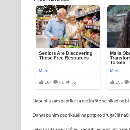
Napunila sam paprike sa nečim što se nikad ne bi se
Danas punim paprike,ali na potpno drugačiji način,
Jako su ukusne i sočne i kada ih jednom probate, b