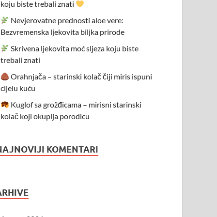
koju biste trebali znati
Nevjerovatne prednosti aloe vere:
Bezvremenska ljekovita biljka prirode
Skrivena ljekovita moć sljeza koju biste
trebali znati
Orahnjača – starinski kolač čiji miris ispuni
cijelu kuću
Kuglof sa grožđicama – mirisni starinski
kolač koji okuplja porodicu
NAJNOVIJI KOMENTARI
ARHIVE