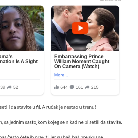
tili da stavite u fil. A ručak je nestao u trenu!
 sa jednim sastojkom kojeg se nikad ne bi setili da stavite.
as često ćete ih praviti, jer su baš, baš preukusne.