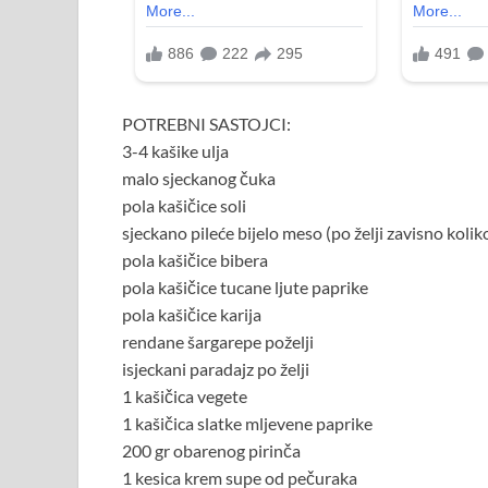
POTREBNI SASTOJCI:
3-4 kašike ulja
malo sjeckanog čuka
pola kašičice soli
sjeckano pileće bijelo meso (po želji zavisno koliko
pola kašičice bibera
pola kašičice tucane ljute paprike
pola kašičice karija
rendane šargarepe poželji
isjeckani paradajz po želji
1 kašičica vegete
1 kašičica slatke mljevene paprike
200 gr obarenog pirinča
1 kesica krem supe od pečuraka