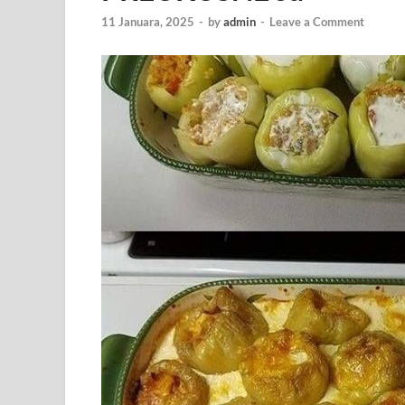
11 Januara, 2025
-
by
admin
-
Leave a Comment