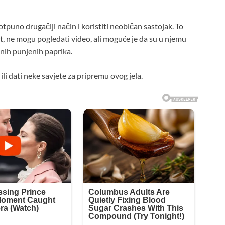
otpuno drugačiji način i koristiti neobičan sastojak. To
st, ne mogu pogledati video, ali moguće je da su u njemu
nih punjenih paprika.
ili dati neke savjete za pripremu ovog jela.