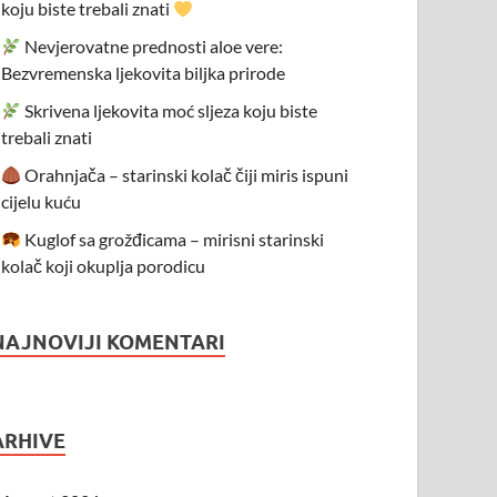
koju biste trebali znati
Nevjerovatne prednosti aloe vere:
Bezvremenska ljekovita biljka prirode
Skrivena ljekovita moć sljeza koju biste
trebali znati
Orahnjača – starinski kolač čiji miris ispuni
cijelu kuću
Kuglof sa grožđicama – mirisni starinski
kolač koji okuplja porodicu
NAJNOVIJI KOMENTARI
ARHIVE