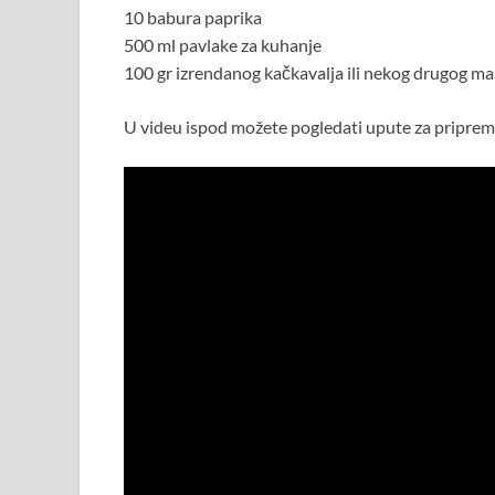
10 babura paprika
500 ml pavlake za kuhanje
100 gr izrendanog kačkavalja ili nekog drugog ma
U videu ispod možete pogledati upute za priprem