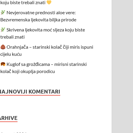
koju biste trebali znati
Nevjerovatne prednosti aloe vere:
Bezvremenska ljekovita biljka prirode
Skrivena ljekovita moć sljeza koju biste
trebali znati
Orahnjača – starinski kolač čiji miris ispuni
cijelu kuću
Kuglof sa grožđicama – mirisni starinski
kolač koji okuplja porodicu
NAJNOVIJI KOMENTARI
ARHIVE