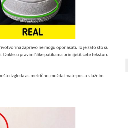
rivotvorina zapravo ne mogu oponašati. To je zato što su
đaji. Dakle, u pravim Nike patikama primijetit ćete teksturu
 nešto izgleda asimetrično, možda imate posla s lažnim