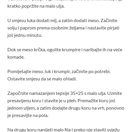
kratko popržite na malo ulja.
U smjesu luka dodati mlj, a zatim dodati meso. Začinite
solju i paprom prema osobnim željama i nastavite pirjati
još jednu minutu.
Dok se meso krčka, ogulite krumpire i naribajte ih na veće
komade.
Pomiješajte meso, luk i krumpir, začinite po potrebi.
Ostavite smjesu da se malo ohladi.
Započnite namazanjem tepsije 35×25 s malo ulja. Uzmite
presavijenu koru i stavite je u pleh. Premažite koru još
jednom uljem, a zatim dodajte drugu koru na vrh, ponovno
je presavijte na pola.
Na drugu koru nanijeti malo fila i preko nje staviti svježu