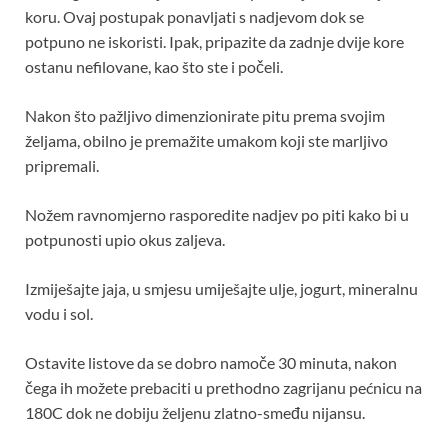
koru. Ovaj postupak ponavljati s nadjevom dok se
potpuno ne iskoristi. Ipak, pripazite da zadnje dvije kore
ostanu nefilovane, kao što ste i počeli.
Nakon što pažljivo dimenzionirate pitu prema svojim
željama, obilno je premažite umakom koji ste marljivo
pripremali.
Nožem ravnomjerno rasporedite nadjev po piti kako bi u
potpunosti upio okus zaljeva.
Izmiješajte jaja, u smjesu umiješajte ulje, jogurt, mineralnu
vodu i sol.
Ostavite listove da se dobro namoče 30 minuta, nakon
čega ih možete prebaciti u prethodno zagrijanu pećnicu na
180C dok ne dobiju željenu zlatno-smeđu nijansu.