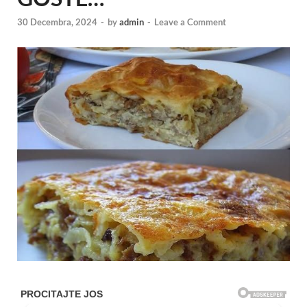
30 Decembra, 2024
-
by
admin
-
Leave a Comment