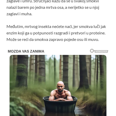
zaglave i umru. Stručnjaci kažu da se u svakoj smokvi
nalazi barem po jedna mrtva osa, a nerijetko se u njoj
zaglavi i muha.
Međutim, mrtvog insekta nećete naći, jer smokva luči jak
enzim koji ga u potpunosti razgradi i pretvori u proteine.
Može se reći da smokva zapravo pojede osu ili muvu.