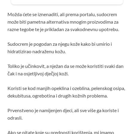
Možda ćete se iznenaditi, ali prema portalu, sudocrem
može biti pametna alternativa mnogim proizvodima za
razne tegobe te je prikladan za svakodnevnu upotrebu.
Sudocrem je pogodan za njegu kože kako bi umirio i
hidratizirao nadraženu kožu.
Toliko je učinkovit, a nježan da se može koristiti svaki dan
čak i na osjetljivoj dječjoj koži.
Koristi se kod manjih opeklina i ozeblina, pelenskog osipa,
dekubitusa, ogrebotina i drugih kožnih problema.
Prvenstveno je namijenjen djeci, ali sve više ga koriste i
odrasli.
Ako se pitate koje su prednosti korištenja, mi imamo