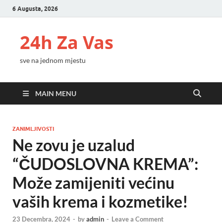
6 Augusta, 2026
24h Za Vas
sve na jednom mjestu
MAIN MENU
ZANIMLJIVOSTI
Ne zovu je uzalud
“ČUDOSLOVNA KREMA”:
Može zamijeniti većinu
vaših krema i kozmetike!
23 Decembra, 2024
-
by
admin
-
Leave a Comment