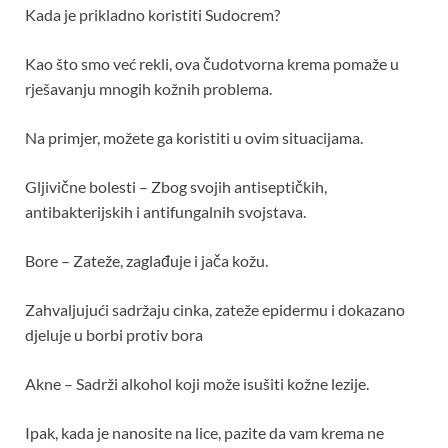
Kada je prikladno koristiti Sudocrem?
Kao što smo već rekli, ova čudotvorna krema pomaže u
rješavanju mnogih kožnih problema.
Na primjer, možete ga koristiti u ovim situacijama.
Gljivične bolesti – Zbog svojih antiseptičkih,
antibakterijskih i antifungalnih svojstava.
Bore – Zateže, zaglađuje i jača kožu.
Zahvaljujući sadržaju cinka, zateže epidermu i dokazano
djeluje u borbi protiv bora
Akne – Sadrži alkohol koji može isušiti kožne lezije.
Ipak, kada je nanosite na lice, pazite da vam krema ne