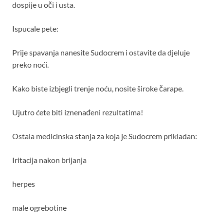
dospije u oči i usta.
Ispucale pete:
Prije spavanja nanesite Sudocrem i ostavite da djeluje
preko noći.
Kako biste izbjegli trenje noću, nosite široke čarape.
Ujutro ćete biti iznenađeni rezultatima!
Ostala medicinska stanja za koja je Sudocrem prikladan:
Iritacija nakon brijanja
herpes
male ogrebotine