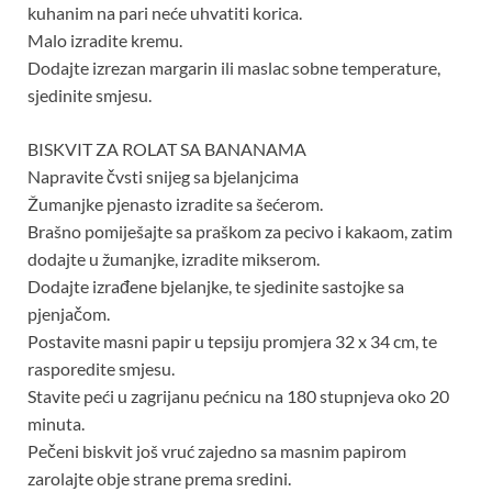
kuhanim na pari neće uhvatiti korica.
Malo izradite kremu.
Dodajte izrezan margarin ili maslac sobne temperature,
sjedinite smjesu.
BISKVIT ZA ROLAT SA BANANAMA
Napravite čvsti snijeg sa bjelanjcima
Žumanjke pjenasto izradite sa šećerom.
Brašno pomiješajte sa praškom za pecivo i kakaom, zatim
dodajte u žumanjke, izradite mikserom.
Dodajte izrađene bjelanjke, te sjedinite sastojke sa
pjenjačom.
Postavite masni papir u tepsiju promjera 32 x 34 cm, te
rasporedite smjesu.
Stavite peći u zagrijanu pećnicu na 180 stupnjeva oko 20
minuta.
Pečeni biskvit još vruć zajedno sa masnim papirom
zarolajte obje strane prema sredini.