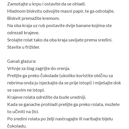
Zamotajte u krpu i ostavite da se ohladi.
Hladnom biskvitu odvojite masni papir, te ga odrolajte.
Biskvit premažite kremom.
Na oba kraja uz rub postavite dvije banane kojima ste
odrezali krajeve.
Srolajte rolat tako da oba kraja savijate prema sredini.
Stavite u frižider.
Ganaš glazura:
Vrhnje za šlag zagrijte do vrenja.
Prelijte ga preko čokolade (ukoliko koristite običnu sa
rebrima onda ju isjeckajte da se prije istopi) i miješajte dok
se sasvim ne istopi.
Krajeve rolata odrežite da bude uredniji.
Kada se ganache prohladi prelijte ga preko rolata, možete
to učiniti na žici.
Po sredini rolata po želji nastrugajte ili naribajte bijelu
čokoladu.