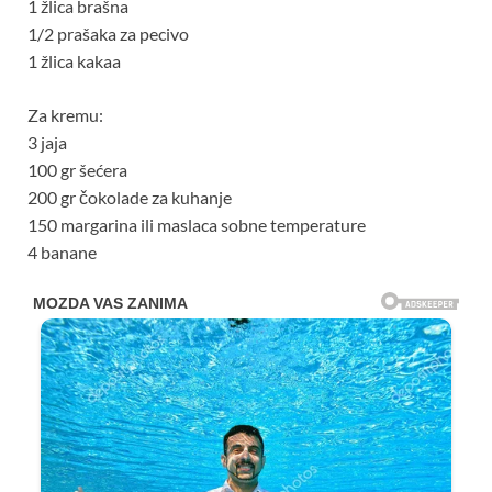
1 žlica brašna
1/2 prašaka za pecivo
1 žlica kakaa
Za kremu:
3 jaja
100 gr šećera
200 gr čokolade za kuhanje
150 margarina ili maslaca sobne temperature
4 banane