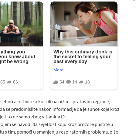
ebno ako živite u kući ili na nižim spratovima zgrade,
a se predomislite nakon informacije da je sunce koje kroz
je, i to ne samo zbog vitamina D.
kojem se navodi da svjetlost koju kroz prozore pustite u
adu s tim, pomoći u smanjenju respiratornih problema, piše