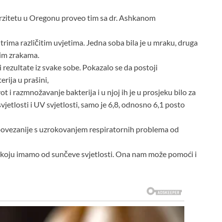
verzitetu u Oregonu proveo tim sa dr. Ashkanom
e trima različitim uvjetima. Jedna soba bila je u mraku, druga
tim zrakama.
i rezultate iz svake sobe. Pokazalo se da postoji
rija u prašini,
 i razmnožavanje bakterija i u njoj ih je u prosjeku bilo za
jetlosti i UV svjetlosti, samo je 6,8, odnosno 6,1 posto
u povezanije s uzrokovanjem respiratornih problema od
st koju imamo od sunčeve svjetlosti. Ona nam može pomoći i