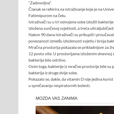
“Zadovoljna“.
Članak se referira na istraživanje koje je na Uni
Fahimipurom na čelu.
Istraživači su u tri odvojene sobe izložili bakterij
izložena sunčevoj svjetlosti, a treća ultraljubičas
Nakon 90 dana istraživači su prikupili i proučaval
povezanost između izloženosti svjetlu i broja bakte
Mračna prostorija pokazala se prikladnijom za život
12 posto više. U prostorijama izloženim dnevnoj sv
bakterija bilo održivo.
Osim toga, bakterije iz mračne prostorije bile s
bakterija iz druge dvije sobe.
Pokazalo se, dakle, da vitamin D nije jedina kori
u sprečavanju respiratornih bolesti.