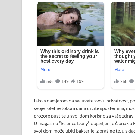
Iako s namjerom da sačuvate svoju privatnost, pos
svoje roletne tokom dana držite spuštenima, možd
prozore pustite u svoj dom korisno za vaše zdravl
U magazinu “Science Daily” objavljen je članak u 
svoj dom može ubiti bakterije iz prašine te, u skl