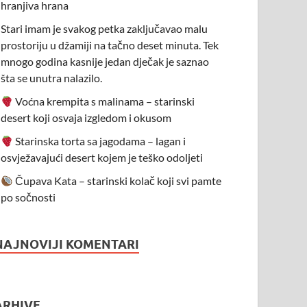
hranjiva hrana
Stari imam je svakog petka zaključavao malu
prostoriju u džamiji na tačno deset minuta. Tek
mnogo godina kasnije jedan dječak je saznao
šta se unutra nalazilo.
Voćna krempita s malinama – starinski
desert koji osvaja izgledom i okusom
Starinska torta sa jagodama – lagan i
osvježavajući desert kojem je teško odoljeti
Čupava Kata – starinski kolač koji svi pamte
po sočnosti
NAJNOVIJI KOMENTARI
ARHIVE