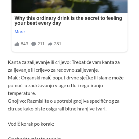
Kanta za zalijevanje ili crijevo: Trebat će vam kanta za
zalijevanje ili crijevo za redovno zalijevanje.
Malč: Organski malč poput drvne sječke ili slame može
pomoći u zadržavanju vlage u tlu i reguliranju
temperature.
Gnojivo: Razmislite o upotrebi gnojiva specifičnog za
citruse kako biste osigurali bitne hranjive tvari.
Vodič korak po korak:
Odaberite mjesto sadnje: