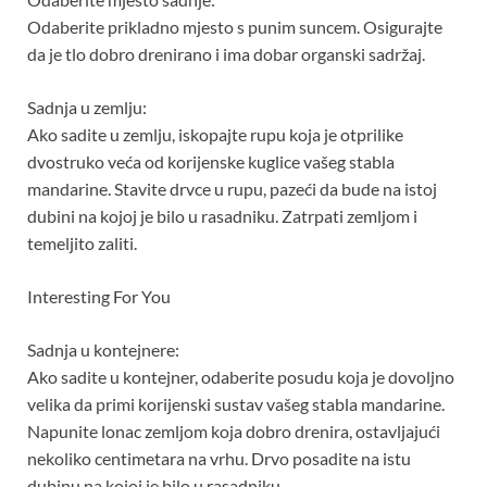
Odaberite prikladno mjesto s punim suncem. Osigurajte
da je tlo dobro drenirano i ima dobar organski sadržaj.
Sadnja u zemlju:
Ako sadite u zemlju, iskopajte rupu koja je otprilike
dvostruko veća od korijenske kuglice vašeg stabla
mandarine. Stavite drvce u rupu, pazeći da bude na istoj
dubini na kojoj je bilo u rasadniku. Zatrpati zemljom i
temeljito zaliti.
Interesting For You
Sadnja u kontejnere:
Ako sadite u kontejner, odaberite posudu koja je dovoljno
velika da primi korijenski sustav vašeg stabla mandarine.
Napunite lonac zemljom koja dobro drenira, ostavljajući
nekoliko centimetara na vrhu. Drvo posadite na istu
dubinu na kojoj je bilo u rasadniku.