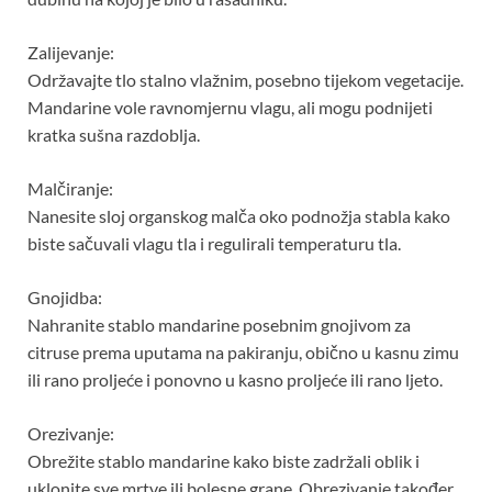
Zalijevanje:
Održavajte tlo stalno vlažnim, posebno tijekom vegetacije.
Mandarine vole ravnomjernu vlagu, ali mogu podnijeti
kratka sušna razdoblja.
Malčiranje:
Nanesite sloj organskog malča oko podnožja stabla kako
biste sačuvali vlagu tla i regulirali temperaturu tla.
Gnojidba:
Nahranite stablo mandarine posebnim gnojivom za
citruse prema uputama na pakiranju, obično u kasnu zimu
ili rano proljeće i ponovno u kasno proljeće ili rano ljeto.
Orezivanje:
Obrežite stablo mandarine kako biste zadržali oblik i
uklonite sve mrtve ili bolesne grane. Obrezivanje također