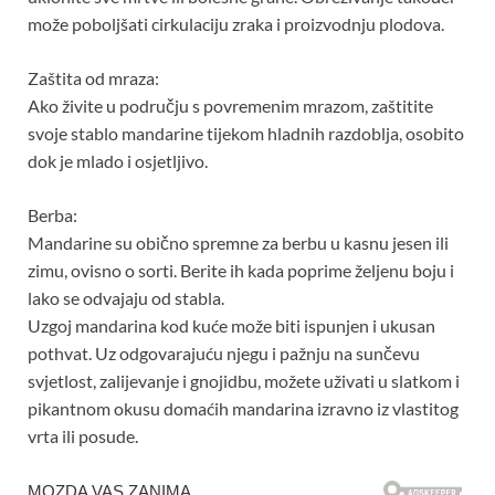
može poboljšati cirkulaciju zraka i proizvodnju plodova.
Zaštita od mraza:
Ako živite u području s povremenim mrazom, zaštitite
svoje stablo mandarine tijekom hladnih razdoblja, osobito
dok je mlado i osjetljivo.
Berba:
Mandarine su obično spremne za berbu u kasnu jesen ili
zimu, ovisno o sorti. Berite ih kada poprime željenu boju i
lako se odvajaju od stabla.
Uzgoj mandarina kod kuće može biti ispunjen i ukusan
pothvat. Uz odgovarajuću njegu i pažnju na sunčevu
svjetlost, zalijevanje i gnojidbu, možete uživati u slatkom i
pikantnom okusu domaćih mandarina izravno iz vlastitog
vrta ili posude.