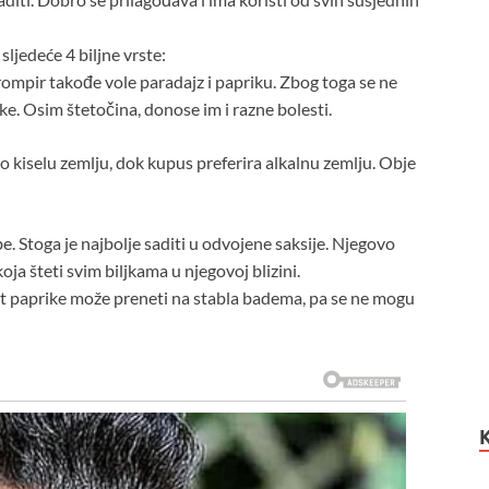
sljedeće 4 biljne vrste:
ompir takođe vole paradajz i papriku. Zbog toga se ne
ke. Osim štetočina, donose im i razne bolesti.
go kiselu zemlju, dok kupus preferira alkalnu zemlju. Obje
. Stoga je najbolje saditi u odvojene saksije. Njegovo
oja šteti svim biljkama u njegovoj blizini.
t paprike može preneti na stabla badema, pa se ne mogu