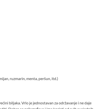
imijan, ruzmarin, menta, peršun, itd.)
ećini biljaka. Vrlo je jednostavan za održavanje i ne daje
diti. Dobro se prilagođava i ima koristi od svih susjednih