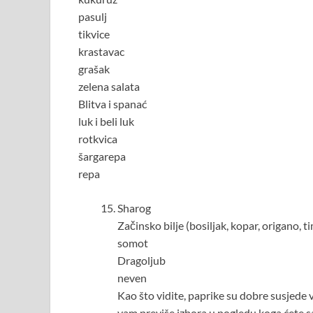
pasulj
tikvice
krastavac
grašak
zelena salata
Blitva i spanać
luk i beli luk
rotkvica
šargarepa
repa
Sharog
Začinsko bilje (bosiljak, kopar, origano, t
somot
Dragoljub
neven
Kao što vidite, paprike su dobre susjede v
vam previše izbora u pogledu koga ćete sa