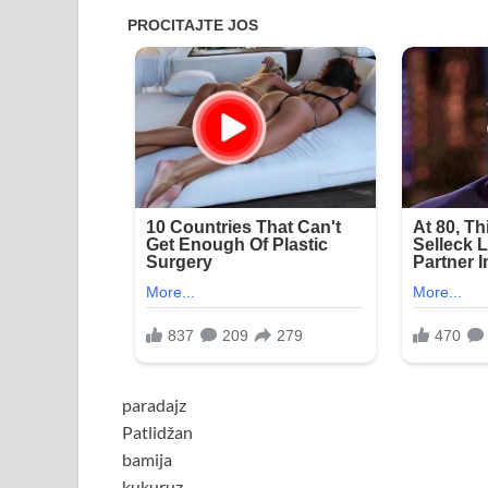
paradajz
Patlidžan
bamija
kukuruz