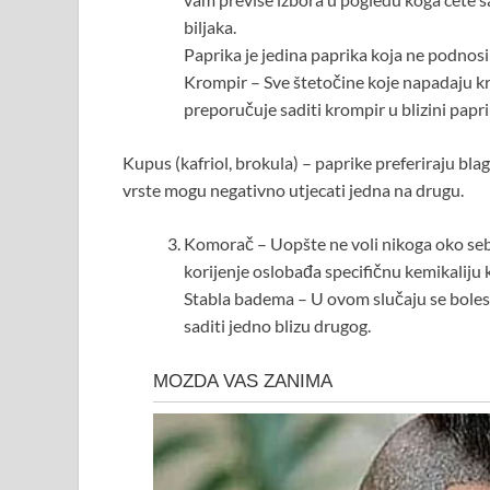
biljaka.
Paprika je jedina paprika koja ne podnosi 
Krompir – Sve štetočine koje napadaju kr
preporučuje saditi krompir u blizini papri
Kupus (kafriol, brokula) – paprike preferiraju bla
vrste mogu negativno utjecati jedna na drugu.
Komorač – Uopšte ne voli nikoga oko sebe
korijenje oslobađa specifičnu kemikaliju k
Stabla badema – U ovom slučaju se boles
saditi jedno blizu drugog.