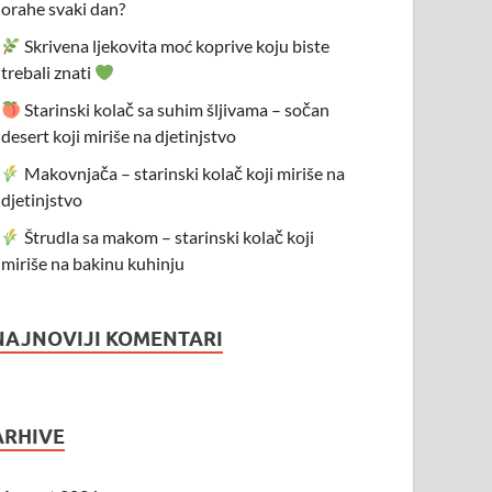
orahe svaki dan?
Skrivena ljekovita moć koprive koju biste
trebali znati
Starinski kolač sa suhim šljivama – sočan
desert koji miriše na djetinjstvo
Makovnjača – starinski kolač koji miriše na
djetinjstvo
Štrudla sa makom – starinski kolač koji
miriše na bakinu kuhinju
NAJNOVIJI KOMENTARI
ARHIVE