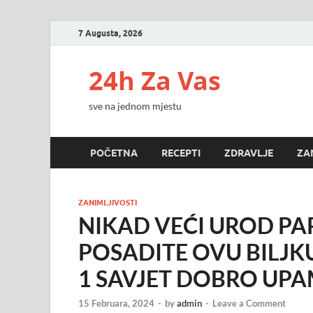
7 Augusta, 2026
24h Za Vas
sve na jednom mjestu
POČETNA
RECEPTI
ZDRAVLJE
ZA
ZANIMLJIVOSTI
NIKAD VEĆI UROD PA
POSADITE OVU BILJKU: P
1 SAVJET DOBRO UPA
15 Februara, 2024
-
by
admin
-
Leave a Comment