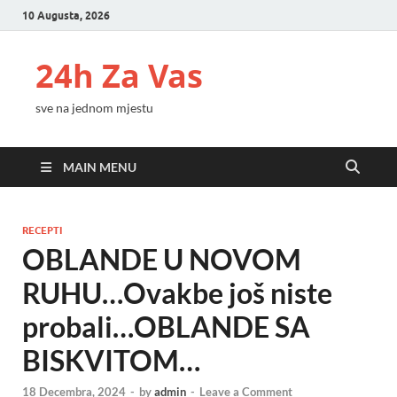
10 Augusta, 2026
24h Za Vas
sve na jednom mjestu
MAIN MENU
RECEPTI
OBLANDE U NOVOM
RUHU…Ovakbe još niste
probali…OBLANDE SA
BISKVITOM…
18 Decembra, 2024
-
by
admin
-
Leave a Comment