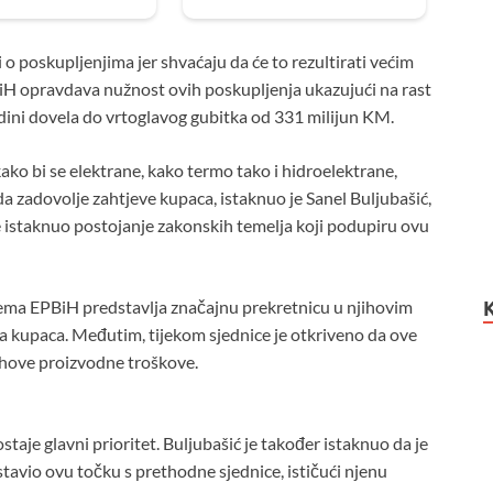
o poskupljenjima jer shvaćaju da će to rezultirati većim
BiH opravdava nužnost ovih poskupljenja ukazujući na rast
 godini dovela do vrtoglavog gubitka od 331 milijun KM.
ko bi se elektrane, kako termo tako i hidroelektrane,
a zadovolje zahtjeve kupaca, istaknuo je Sanel Buljubašić,
e istaknuo postojanje zakonskih temelja koji podupiru ovu
rema EPBiH predstavlja značajnu prekretnicu u njihovim
a kupaca. Međutim, tijekom sjednice je otkriveno da ove
jihove proizvodne troškove.
aje glavni prioritet. Buljubašić je također istaknuo da je
avio ovu točku s prethodne sjednice, ističući njenu