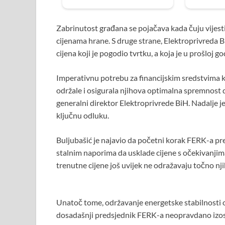
Zabrinutost građana se pojačava kada čuju vijesti 
cijenama hrane. S druge strane, Elektroprivreda 
cijena koji je pogodio tvrtku, a koja je u prošloj
Imperativnu potrebu za financijskim sredstvima ka
održale i osigurala njihova optimalna spremnost d
generalni direktor Elektroprivrede BiH. Nadalje j
ključnu odluku.
Buljubašić je najavio da početni korak FERK-a p
stalnim naporima da usklade cijene s očekivanjim
trenutne cijene još uvijek ne odražavaju točno n
Unatoč tome, održavanje energetske stabilnosti ost
dosadašnji predsjednik FERK-a neopravdano izost