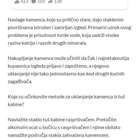
Naslage kamenca, koje su prilično stare, daju staklenim
površinama istrošen i zamrljan izgled. Primarni uzrok ovog
problema je prisutnost tvrde vode, koja sadrži visoke
razine kalcija i raznih drugih minerala.
Nakupljanje kamenca može učiniti da čak i najnetaknutija
kupaonica izgleda prljavo i zapušteno, a njegovo
uklanjanje nije tako jednostavno kao kod drugih kućnih
zagađivača.
Koje su učinkovite metode za uklanjanje kamenca iz tuš
kabine?
Navlažite staklo tuš kabine raspršivačem. Pretočite
alkoholni ocat u bočicu s raspršivačem i njime obilato
namažite područja stakla zahvaćena kamencem.