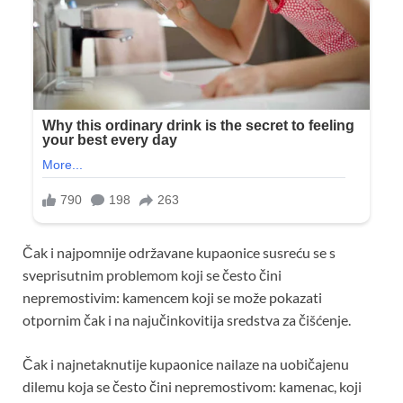
Čak i najpomnije održavane kupaonice susreću se s
sveprisutnim problemom koji se često čini
nepremostivim: kamencem koji se može pokazati
otpornim čak i na najučinkovitija sredstva za čišćenje.
Čak i najnetaknutije kupaonice nailaze na uobičajenu
dilemu koja se često čini nepremostivom: kamenac, koji