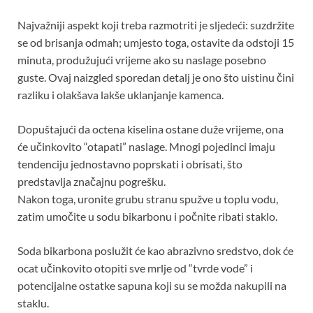
Najvažniji aspekt koji treba razmotriti je sljedeći: suzdržite
se od brisanja odmah; umjesto toga, ostavite da odstoji 15
minuta, produžujući vrijeme ako su naslage posebno
guste. Ovaj naizgled sporedan detalj je ono što uistinu čini
razliku i olakšava lakše uklanjanje kamenca.
Dopuštajući da octena kiselina ostane duže vrijeme, ona
će učinkovito “otapati” naslage. Mnogi pojedinci imaju
tendenciju jednostavno poprskati i obrisati, što
predstavlja značajnu pogrešku.
Nakon toga, uronite grubu stranu spužve u toplu vodu,
zatim umočite u sodu bikarbonu i počnite ribati staklo.
Soda bikarbona poslužit će kao abrazivno sredstvo, dok će
ocat učinkovito otopiti sve mrlje od “tvrde vode” i
potencijalne ostatke sapuna koji su se možda nakupili na
staklu.