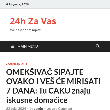
6 Augusta, 2026
24h Za Vas
sve na jednom mjestu
MAIN MENU
ZANIMLJIVOSTI
OMEKŠIVAČ SIPAJTE
OVAKO I VEŠ ĆE MIRISATI
7 DANA: Tu CAKU znaju
iskusne domaćice
23 Jula, 2024
-
by
admin
-
Leave a Comment