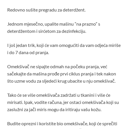
Redovno sušite pregradu za deterdžent.
Jednom mjesečno, upalite mašinu ”na prazno” s
deterdžentom i sirćetom za dezinfekciju.
I još jedan trik, koji će vam omogućiti da vam odjeća miriše
i do 7 dana od pranja.
Omekšivač ne sipajte odmah na počeku pranja, već
sačekajte da mašina prođe prvi ciklus pranja i tek nakon
što uzme vodu za sljedeći krug ubacite u nju omekšivač.
Tako će se više omekšivača zadržati u tkanini i više će
mirisati. Ipak, vodite računa, jer ostaci omekšivača koji su
zaslužni za jači miris mogu da iritiraju vašu kožu.
Budite oprezni i koristite bio omekšivače, koji će sprečiti