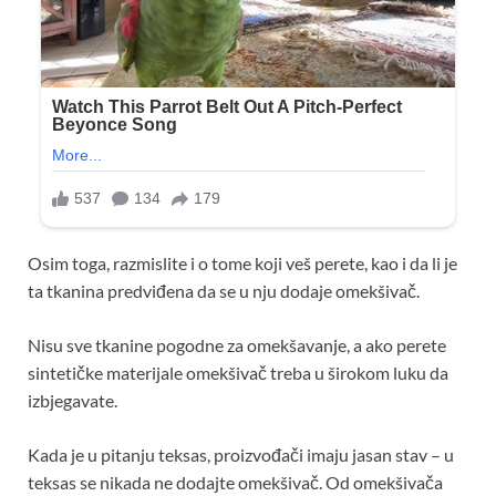
Osim toga, razmislite i o tome koji veš perete, kao i da li je
ta tkanina predviđena da se u nju dodaje omekšivač.
Nisu sve tkanine pogodne za omekšavanje, a ako perete
sintetičke materijale omekšivač treba u širokom luku da
izbjegavate.
Kada je u pitanju teksas, proizvođači imaju jasan stav – u
teksas se nikada ne dodajte omekšivač. Od omekšivača