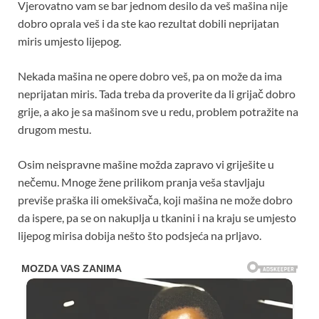
Vjerovatno vam se bar jednom desilo da veš mašina nije
dobro oprala veš i da ste kao rezultat dobili neprijatan
miris umjesto lijepog.
Nekada mašina ne opere dobro veš, pa on može da ima
neprijatan miris. Tada treba da proverite da li grijač dobro
grije, a ako je sa mašinom sve u redu, problem potražite na
drugom mestu.
Osim neispravne mašine možda zapravo vi griješite u
nečemu. Mnoge žene prilikom pranja veša stavljaju
previše praška ili omekšivača, koji mašina ne može dobro
da ispere, pa se on nakuplja u tkanini i na kraju se umjesto
lijepog mirisa dobija nešto što podsjeća na prljavo.