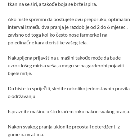
tkanina se širi, a takođe boja se brže ispira.
Ako niste spremni da poštujete ovu preporuku, optimalan
interval između dva pranja je razdoblje od 2 do 6 mjeseci,
zavisno od toga koliko često nose farmerke i na
pojedinačne karakteristike vašeg tela.
Nakupljena prljavština u mašini takođe može da bude
uzrok lošeg mirisa veša, a mogu se na garderobi pojaviti i
bijele mrlje.
Da biste to spriječili, sledite nekoliko jednostavnih pravila
o održavanju:
Ispraznite mašinu u što kraćem roku nakon svakog pranja.
Nakon svakog pranja uklonite preostali deterdžent iz
gume na vratima.