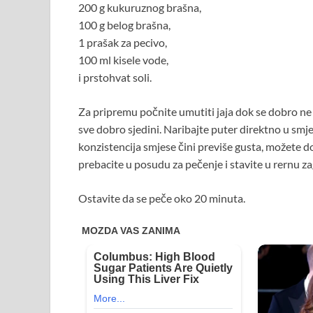
200 g kukuruznog brašna,
100 g belog brašna,
1 prašak za pecivo,
100 ml kisele vode,
i prstohvat soli.
Za pripremu počnite umutiti jaja dok se dobro ne u
sve dobro sjedini. Naribajte puter direktno u smj
konzistencija smjese čini previše gusta, možete do
prebacite u posudu za pečenje i stavite u rernu z
Ostavite da se peče oko 20 minuta.