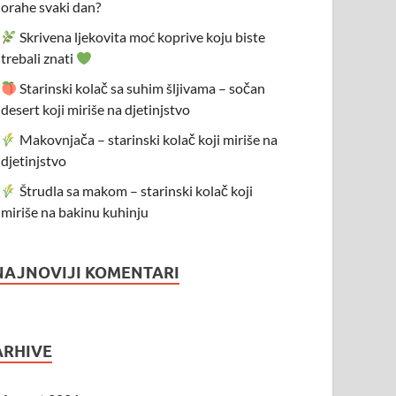
orahe svaki dan?
Skrivena ljekovita moć koprive koju biste
trebali znati
Starinski kolač sa suhim šljivama – sočan
desert koji miriše na djetinjstvo
Makovnjača – starinski kolač koji miriše na
djetinjstvo
Štrudla sa makom – starinski kolač koji
miriše na bakinu kuhinju
NAJNOVIJI KOMENTARI
ARHIVE