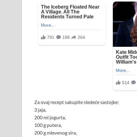
Za ovaj recept sakupite sledeće sastojke:
3 jaja,
200 ml jogurta,
100 g putera,
200 g mlevenog sira,