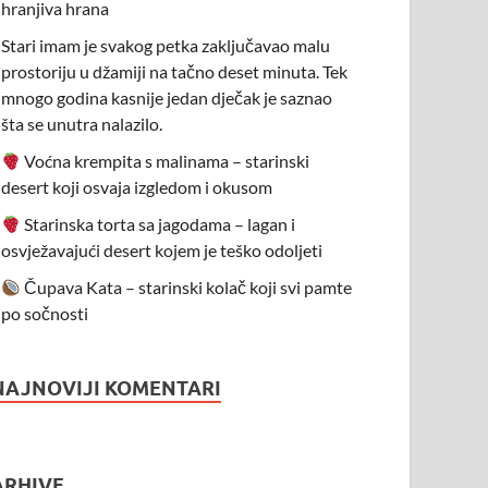
hranjiva hrana
Stari imam je svakog petka zaključavao malu
prostoriju u džamiji na tačno deset minuta. Tek
mnogo godina kasnije jedan dječak je saznao
šta se unutra nalazilo.
Voćna krempita s malinama – starinski
desert koji osvaja izgledom i okusom
Starinska torta sa jagodama – lagan i
osvježavajući desert kojem je teško odoljeti
Čupava Kata – starinski kolač koji svi pamte
po sočnosti
NAJNOVIJI KOMENTARI
ARHIVE