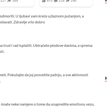
 odmoriti. U ljubavi vam kreće uzlaznom putanjom, a
ješavati. Zdravlje vrlo dobro
a trud i rad isplatiti. Ubiraćete plodove danima, a sprema
ti.
meti. Pokušajte da joj posvetite pažnju, a sve aktivnosti
.
iko imate neke namjere o tome da unapredite emotivnu vezu,