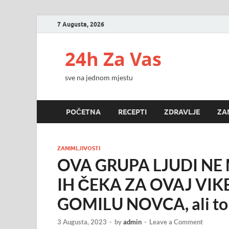
7 Augusta, 2026
24h Za Vas
sve na jednom mjestu
POČETNA
RECEPTI
ZDRAVLJE
ZA
ZANIMLJIVOSTI
OVA GRUPA LJUDI NE 
IH ČEKA ZA OVAJ VIKE
GOMILU NOVCA, ali to
3 Augusta, 2023
-
by
admin
-
Leave a Comment