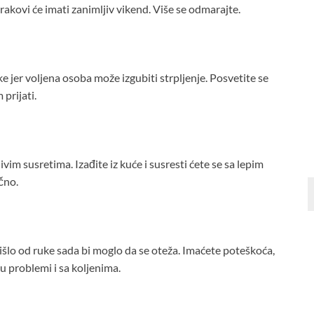
rakovi će imati zanimljiv vikend. Više se odmarajte.
jer voljena osoba može izgubiti strpljenje. Posvetite se
 prijati.
vim susretima. Izađite iz kuće i susresti ćete se sa lepim
čno.
 išlo od ruke sada bi moglo da se oteža. Imaćete poteškoća,
su problemi i sa koljenima.