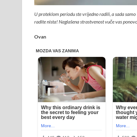
U proteklom periodu ste vrijedno radili, a sada samo
radite nista! Naglašena strastvenost vuče vas ponov
Ovan