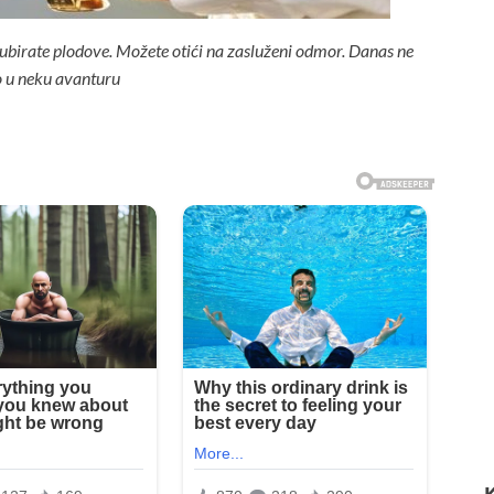
 ubirate plodove. Možete otići na zasluženi odmor. Danas ne
o u neku avanturu