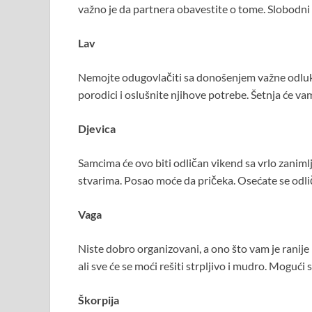
važno je da partnera obavestite o tome. Slobodni 
Lav
Nemojte odugovlačiti sa donošenjem važne odluke 
porodici i oslušnite njihove potrebe. Šetnja će vam
Djevica
Samcima će ovo biti odličan vikend sa vrlo zanimlji
stvarima. Posao moće da pričeka. Osećate se odli
Vaga
Niste dobro organizovani, a ono što vam je ranije
ali sve će se moći rešiti strpljivo i mudro. Mogući 
Škorpija