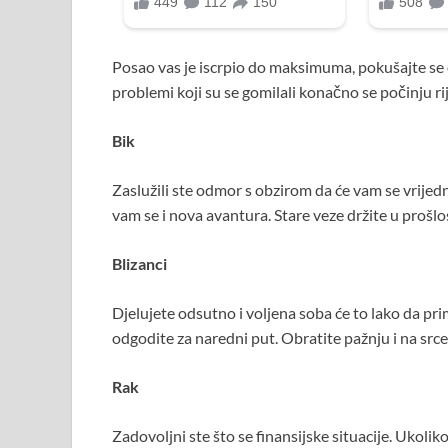
Posao vas je iscrpio do maksimuma, pokušajte se
problemi koji su se gomilali konačno se počinju ri
Bik
Zaslužili ste odmor s obzirom da će vam se vrijedn
vam se i nova avantura. Stare veze držite u prošlos
Blizanci
Djelujete odsutno i voljena soba će to lako da pri
odgodite za naredni put. Obratite pažnju i na srce
Rak
Zadovoljni ste što se finansijske situacije. Ukol