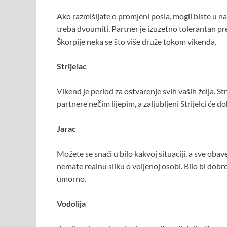
Ako razmišljate o promjeni posla, mogli biste u 
treba dvoumiti. Partner je izuzetno tolerantan pr
Škorpije neka se što više druže tokom vikenda.
Strijelac
Vikend je period za ostvarenje svih vaših želja. Str
partnere nečim lijepim, a zaljubljeni Strijelci će 
Jarac
Možete se snaći u bilo kakvoj situaciji, a sve oba
nemate realnu sliku o voljenoj osobi. Bilo bi dobr
umorno.
Vodolija