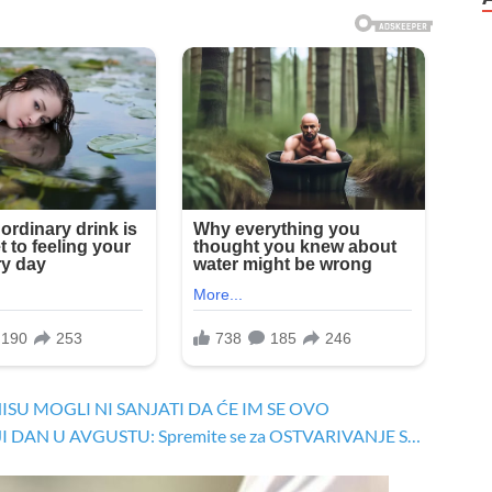
U MOGLI NI SANJATI DA ĆE IM SE OVO
DAN U AVGUSTU: Spremite se za OSTVARIVANJE S…