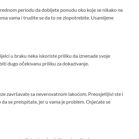
narednom periodu da dobijete ponudu oko koje se nikako ne
ema vama i trudite se da to ne zlopotrebite. Usamljene
ijelci u braku neka iskoriste priliku da iznenade svoje
dobiti dugo očekivanu priliku za dokazivanje.
veze završavate sa neverovatnom lakoćom. Preosjetljivi ste i
o da se preispitate, jer u vama je problem. Osjećate se